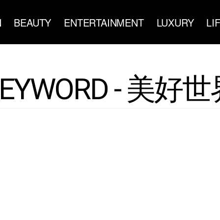
N
BEAUTY
ENTERTAINMENT
LUXURY
LI
KEYWORD - 美好世