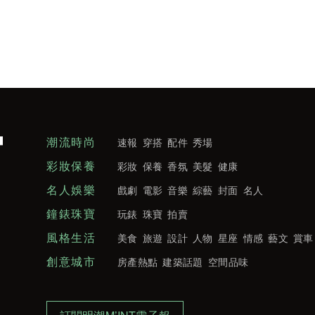
潮流時尚
速報
穿搭
配件
秀場
彩妝保養
彩妝
保養
香氛
美髮
健康
名人娛樂
戲劇
電影
音樂
綜藝
封面
名人
鐘錶珠寶
玩錶
珠寶
拍賣
風格生活
美食
旅遊
設計
人物
星座
情感
藝文
賞車
創意城市
房產熱點
建築話題
空間品味