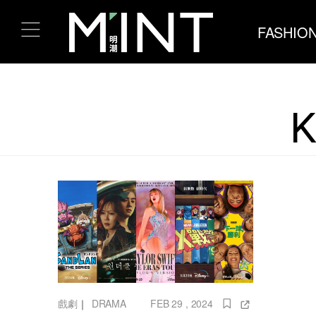
FASHIO
戲劇
｜
DRAMA
FEB 29 , 2024