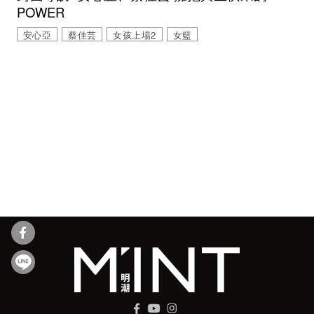
POWER
安心亞
蔡佳芸
女孩上場2
女籃