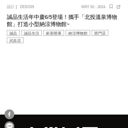
｜
設計
DESIGN
MAY 30 , 2024
誠品生活年中慶6/5登場！攜手「北投溫泉博物
館」打造小型納涼博物館~
誠品
誠品生活
嶄新開幕
納涼博物館
西門店
武昌店