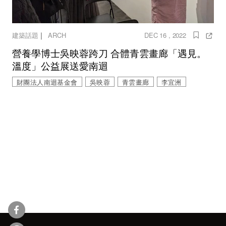
｜
建築話題
ARCH
DEC 16 , 2022
營養學博士吳映蓉跨刀 合體青雲畫廊「遇見。
溫度」公益展送愛南迴
財團法人南迴基金會
吳映蓉
青雲畫廊
李宜洲