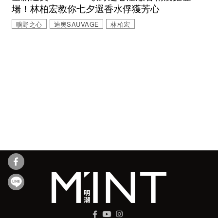
場！林柏宏教你七夕選香水俘獲芳心
曠野之心
迪奧SAUVAGE
林柏宏