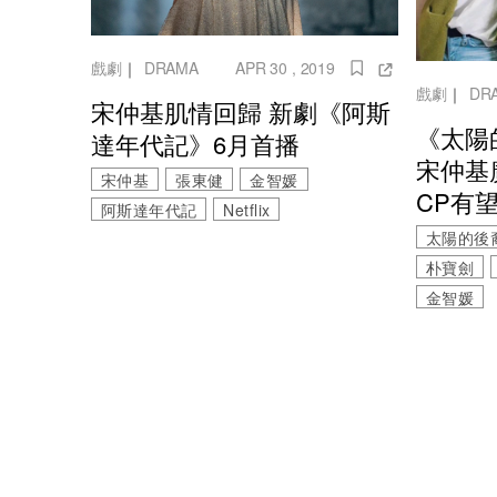
戲劇
｜
DRAMA
APR 30 , 2019
戲劇
｜
DR
宋仲基肌情回歸 新劇《阿斯
《太陽
達年代記》6月首播
宋仲基
宋仲基
張東健
金智媛
CP有
阿斯達年代記
Netflix
太陽的後
朴寶劍
金智媛