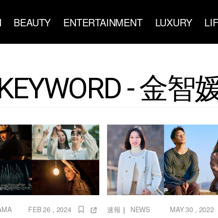
N
BEAUTY
ENTERTAINMENT
LUXURY
LI
KEYWORD - 金智
速報
｜
NEWS
MAY 30 , 2022
AMA
FEB 26 , 2024