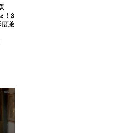
媛
馭！3
感度激