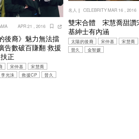
名人
｜
CELEBRITY
MAR 16 , 2016
雙宋合體 宋慧喬甜讚
AMA
APR 21 , 2016
基紳士有內涵
的後裔》魅力無法擋
太陽的後裔
宋仲基
宋慧喬
廣告數破百賺翻 救援
晉久
金智媛
望扶正
裔
宋仲基
宋慧喬
李光洙
救援CP
晉久