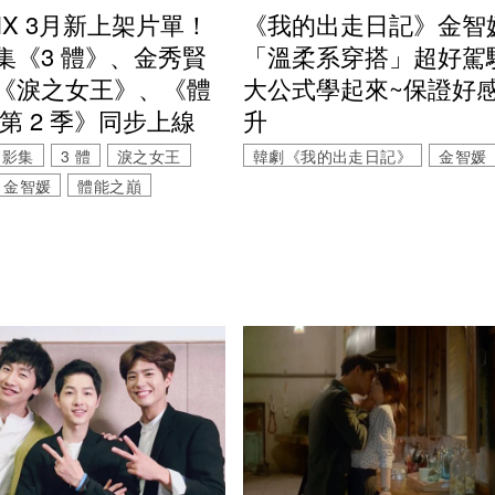
《我的出走日記》金智
LIX 3月新上架片單！
「溫柔系穿搭」超好駕
集《3 體》、金秀賢
大公式學起來~保證好
《淚之女王》、《體
升
第 2 季》同步上線
韓劇《我的出走日記》
金智媛
影集
3 體
淚之女王
金智媛
體能之巔