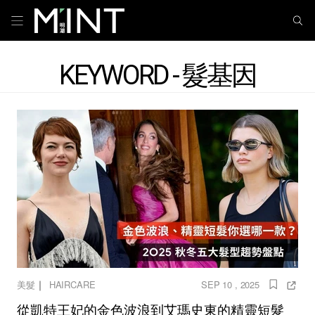
KEYWORD - 髮基因
｜
美髮
HAIRCARE
SEP 10 , 2025
從凱特王妃的金色波浪到艾瑪史東的精靈短髮