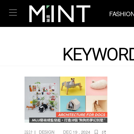
FASHIO
KEYWORD
設計
｜
DESIGN
DEC 19 , 2024