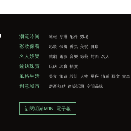
潮流時尚
速報
穿搭
配件
秀場
彩妝保養
彩妝
保養
香氛
美髮
健康
名人娛樂
戲劇
電影
音樂
綜藝
封面
名人
鐘錶珠寶
玩錶
珠寶
拍賣
風格生活
美食
旅遊
設計
人物
星座
情感
藝文
賞車
創意城市
房產熱點
建築話題
空間品味
訂閱明潮M’INT電子報