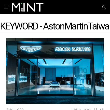
KEYWORD - AstonMartinTaiwa
｜
賞車
CAR
JUN 21 , 2023