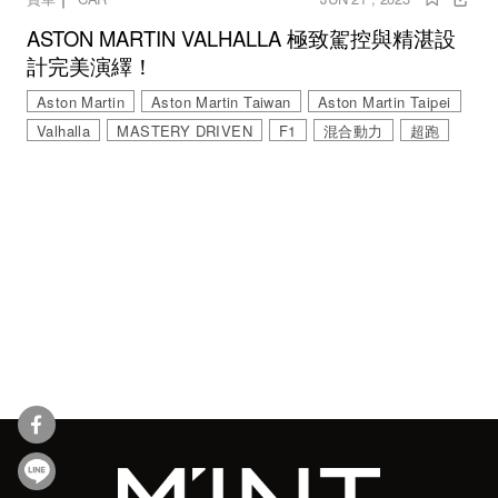
ASTON MARTIN VALHALLA 極致駕控與精湛設
計完美演繹！
Aston Martin
Aston Martin Taiwan
Aston Martin Taipei
Valhalla
MASTERY DRIVEN
F1
混合動力
超跑