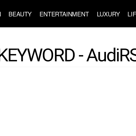
N
BEAUTY
ENTERTAINMENT
LUXURY
LI
KEYWORD - AudiR