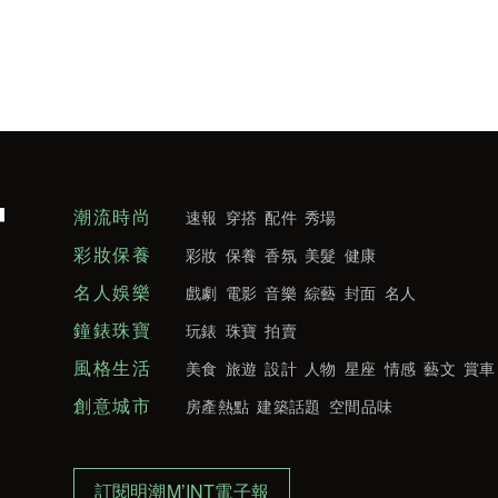
潮流時尚
速報
穿搭
配件
秀場
彩妝保養
彩妝
保養
香氛
美髮
健康
名人娛樂
戲劇
電影
音樂
綜藝
封面
名人
鐘錶珠寶
玩錶
珠寶
拍賣
風格生活
美食
旅遊
設計
人物
星座
情感
藝文
賞車
創意城市
房產熱點
建築話題
空間品味
訂閱明潮M’INT電子報