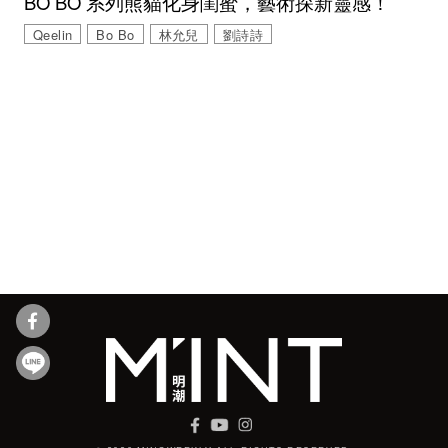
BO BO 系列熊貓化身閨蜜，藝術探新靈感！
Qeelin
Bo Bo
林允兒
劉詩詩