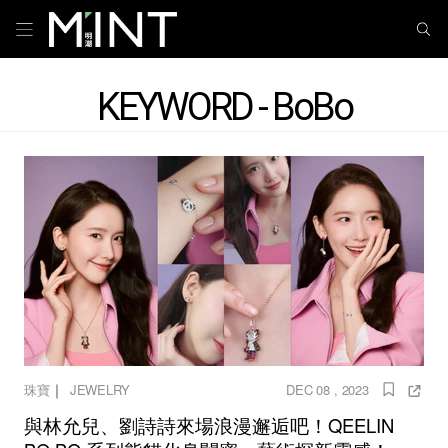
KEYWORD - BoBo
｜
珠寶
JEWELRY
DEC 08 , 2023
與林允兒、劉詩詩來場浪漫邂逅吧！QEELIN