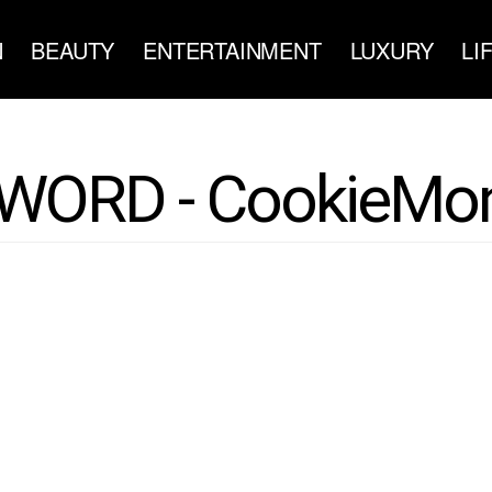
N
BEAUTY
ENTERTAINMENT
LUXURY
LI
WORD - CookieMon