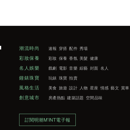
潮流時尚
速報
穿搭
配件
秀場
彩妝保養
彩妝
保養
香氛
美髮
健康
名人娛樂
戲劇
電影
音樂
綜藝
封面
名人
鐘錶珠寶
玩錶
珠寶
拍賣
風格生活
美食
旅遊
設計
人物
星座
情感
藝文
賞車
創意城市
房產熱點
建築話題
空間品味
訂閱明潮M’INT電子報