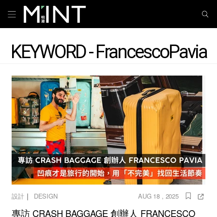
KEYWORD - FrancescoPavia
｜
設計
DESIGN
AUG 18 , 2025
專訪 CRASH BAGGAGE 創辦人 FRANCESCO