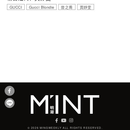
GUCCI
Gucci Blondie
曾之喬
賈靜雯
© 2026 MINGWEEKLY ALL RIGHTS RESERVED.