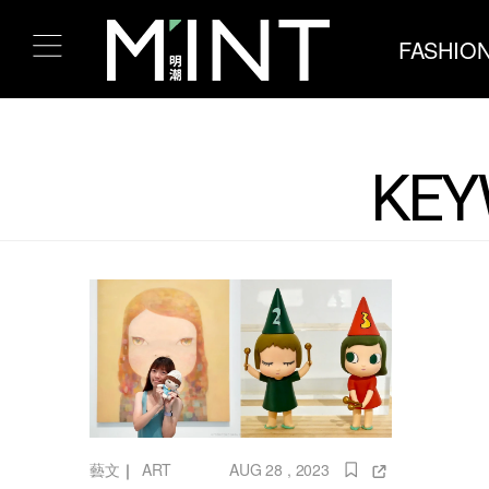
FASHIO
KEY
藝文
｜
ART
AUG 28 , 2023