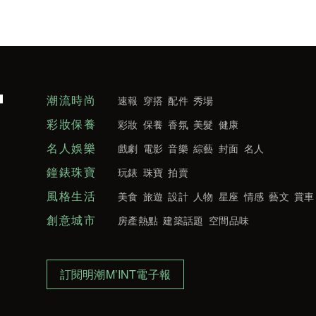
潮流時尚
速報
穿搭
配件
秀場
彩妝保養
彩妝
保養
香氛
美髮
健康
名人娛樂
戲劇
電影
音樂
綜藝
封面
名人
鐘錶珠寶
玩錶
珠寶
拍賣
風格生活
美食
旅遊
設計
人物
星座
情感
藝文
賞車
創意城市
房產熱點
建築話題
空間品味
訂閱明潮M’INT電子報