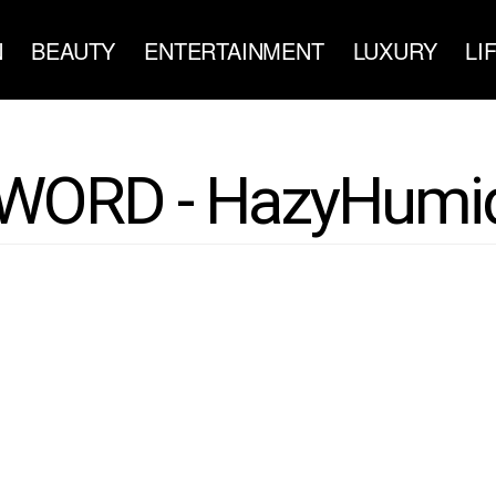
N
BEAUTY
ENTERTAINMENT
LUXURY
LI
WORD - HazyHumi