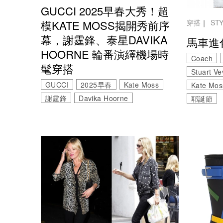
GUCCI 2025早春大秀！超
穿搭
｜
ST
模KATE MOSS揭開秀前序
幕，謝霆鋒、泰星DAVIKA
馬車進
HOORNE 輪番演繹機場時
Coach
髦穿搭
Stuart Ve
GUCCI
2025早春
Kate Moss
Kate Mos
謝霆鋒
Davika Hoorne
耶誕節