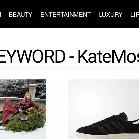
N
BEAUTY
ENTERTAINMENT
LUXURY
LI
EYWORD - KateMo