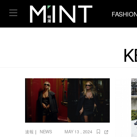
FASHIO
K
速報
｜
NEWS
MAY 13 , 2024