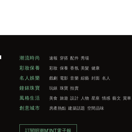
潮流時尚
速報
穿搭
配件
秀場
彩妝保養
彩妝
保養
香氛
美髮
健康
名人娛樂
戲劇
電影
音樂
綜藝
封面
名人
鐘錶珠寶
玩錶
珠寶
拍賣
風格生活
美食
旅遊
設計
人物
星座
情感
藝文
賞車
創意城市
房產熱點
建築話題
空間品味
訂閱明潮M’INT電子報