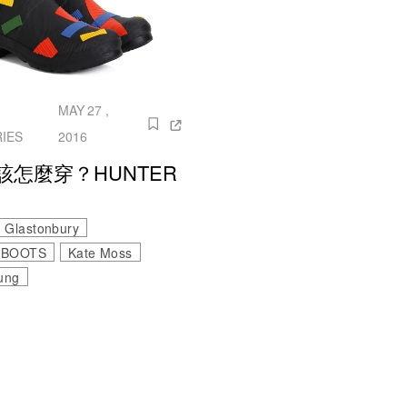
MAY 27 ,
IES
2016
該怎麼穿？HUNTER
Glastonbury
 BOOTS
Kate Moss
ung