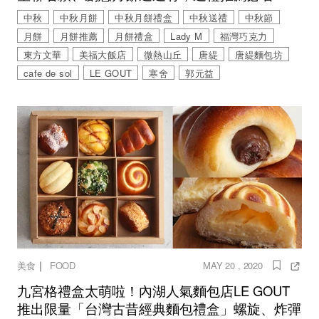
中秋
中秋月餅
中秋月餅禮盒
中秋送禮
中秋節
月餅
月餅推薦
月餅禮盒
Lady M
福灣巧克力
東方文華
美福大飯店
微熱山丘
唐緹
唐緹麵包坊
cafe de sol
LE GOUT
寒舍
郭元益
｜
美食
FOOD
MAY 20 , 2020
九宮格禮盒太萌啦！內湖人氣麵包店LE GOUT
推出限量「台灣古昔經典麵包禮盒」螺旋、炸彈