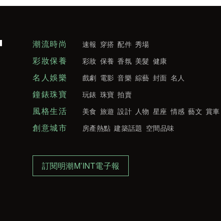
潮流時尚
速報
穿搭
配件
秀場
彩妝保養
彩妝
保養
香氛
美髮
健康
名人娛樂
戲劇
電影
音樂
綜藝
封面
名人
鐘錶珠寶
玩錶
珠寶
拍賣
風格生活
美食
旅遊
設計
人物
星座
情感
藝文
賞車
創意城市
房產熱點
建築話題
空間品味
訂閱明潮M’INT電子報