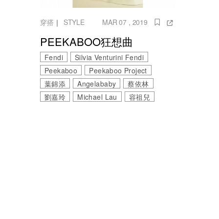
穿搭
｜
STYLE
MAR 07 , 2019
PEEKABOO狂想曲
Fendi
Silvia Venturini Fendi
Peekaboo
Peekaboo Project
葉錦添
Angelababy
蔡依林
劉嘉玲
Michael Lau
容祖兒