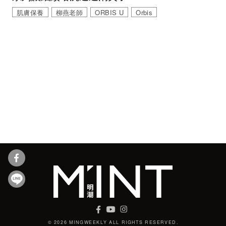
肌膚保養
柳燕老師
ORBIS U
Orbis
© 2026 MINGWEEKLY ALL RIGHTS RESERVED.