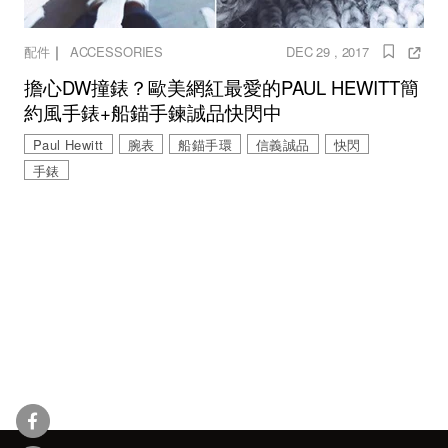
｜
配件
ACCESSORIES
DEC 29 , 2017
擔心DW撞錶？歐美網紅最愛的PAUL HEWITT簡
約風手錶+船錨手鍊誠品快閃中
Paul Hewitt
腕表
船錨手環
信義誠品
快閃
手錶