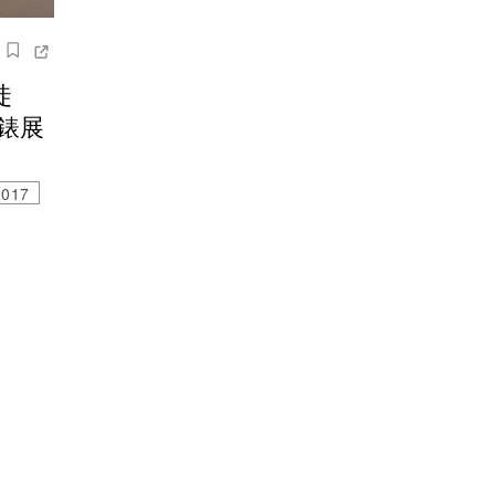
徒
鐘錶展
2017