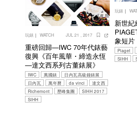
玩錶
｜
WA
新世紀
PIAGE
玩錶
｜
WATCH
JUL 21 , 2017
象短片
重磅回歸—IWC 70年代錶藝
Piaget
復興《百年風華・締造永恆
SIHH
—達文西系列古董錶展》
IWC
萬國錶
日內瓦高級鐘錶展
日內瓦
萬年曆
da vinci
達文西
Richemont
歷峰集團
SIHH 2017
SIHH