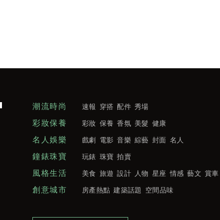
潮流時尚
速報
穿搭
配件
秀場
彩妝保養
彩妝
保養
香氛
美髮
健康
名人娛樂
戲劇
電影
音樂
綜藝
封面
名人
鐘錶珠寶
玩錶
珠寶
拍賣
風格生活
美食
旅遊
設計
人物
星座
情感
藝文
賞車
創意城市
房產熱點
建築話題
空間品味