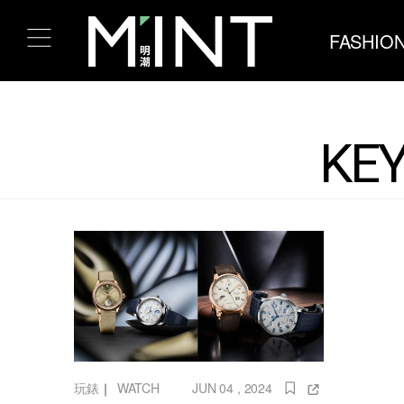
FASHIO
KEY
玩錶
｜
WATCH
JUN 04 , 2024