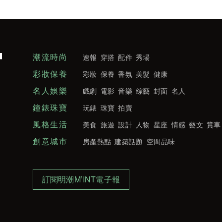
潮流時尚
速報
穿搭
配件
秀場
彩妝保養
彩妝
保養
香氛
美髮
健康
名人娛樂
戲劇
電影
音樂
綜藝
封面
名人
鐘錶珠寶
玩錶
珠寶
拍賣
風格生活
美食
旅遊
設計
人物
星座
情感
藝文
賞車
創意城市
房產熱點
建築話題
空間品味
訂閱明潮M’INT電子報