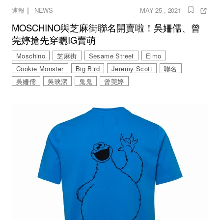
｜
速報
NEWS
MAY 25 , 2021
MOSCHINO與芝麻街聯名開賣啦！吳姍儒、曾
莞婷搶先穿曬IG賣萌
Moschino
芝麻街
Sesame Street
Elmo
Cookie Monster
Big Bird
Jeremy Scott
聯名
吳姍儒
吳映潔
鬼鬼
曾莞婷