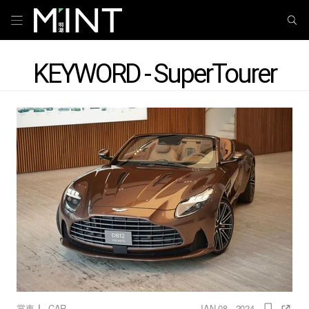
KEYWORD - SuperTourer
｜
賞車
CAR
JAN 08 , 2024