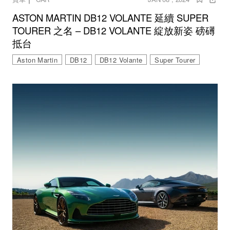
ASTON MARTIN DB12 VOLANTE 延續 SUPER
TOURER 之名 – DB12 VOLANTE 綻放新姿 磅礡
抵台
Aston Martin
DB12
DB12 Volante
Super Tourer