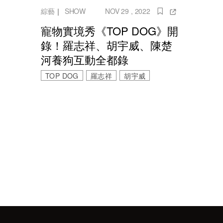
綜藝
｜
SHOW
NOV 29 , 2022
寵物實境秀《TOP DOG》開
錄！羅志祥、胡宇威、陳楚
河養狗互動全都錄
TOP DOG
羅志祥
胡宇威