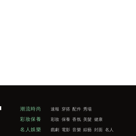
潮流時尚
速報
穿搭
配件
秀場
彩妝保養
彩妝
保養
香氛
美髮
健康
名人娛樂
戲劇
電影
音樂
綜藝
封面
名人