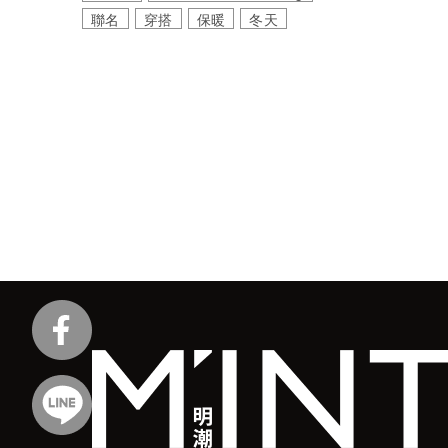
聯名
穿搭
保暖
冬天