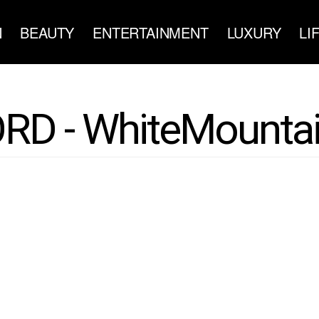
N
BEAUTY
ENTERTAINMENT
LUXURY
LI
D - WhiteMountai