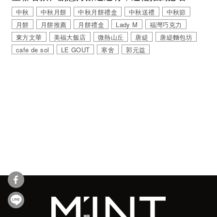
中秋
中秋月餅
中秋月餅禮盒
中秋送禮
中秋節
月餅
月餅推薦
月餅禮盒
Lady M
福灣巧克力
東方文華
美福大飯店
微熱山丘
唐緹
唐緹麵包坊
cafe de sol
LE GOUT
寒舍
郭元益