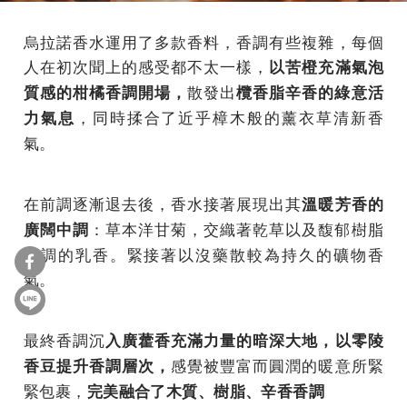
烏拉諾香水運用了多款香料，香調有些複雜，每個
人在初次聞上的感受都不太一樣，
以苦橙充滿氣泡
散發出
質感的柑橘香調開場，
欖香脂辛香的綠意活
，同時揉合了近乎樟木般的薰衣草清新香
力氣息
氣。
在前調逐漸退去後，香水接著展現出其
溫暖芳香的
：草本洋甘菊，交織著乾草以及馥郁樹脂
廣闊中調
香調的乳香。緊接著以沒藥散較為持久的礦物香
氣。
最終香調沉
入廣藿香充滿力量的暗深大地，以零陵
感覺被豐富而圓潤的暖意所緊
香豆提升香調層次，
緊包裹，
完美融合了木質、樹脂、辛香香調