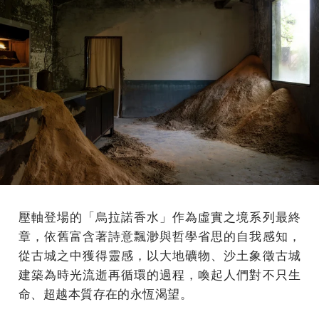
壓軸登場的「烏拉諾香水」作為虛實之境系列最終
章，依舊富含著詩意飄渺與哲學省思的自我感知，
從古城之中獲得靈感，以大地礦物、沙土象徵古城
建築為時光流逝再循環的過程，喚起人們對不只生
命、超越本質存在的永恆渴望。