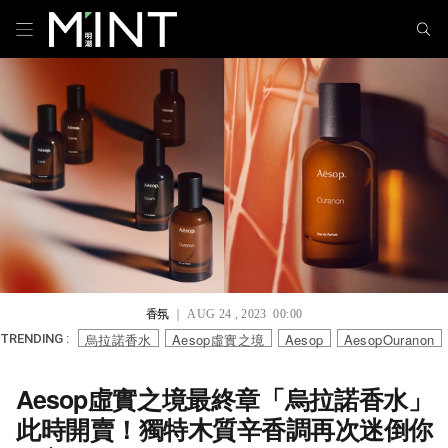
香氛
｜ AUG 24 , 2023 00:00
烏拉諾香水
Aesop虛實之境
Aesop
AesopOuranon
TRENDING :
Aesop虛實之境最終章「烏拉諾香水」
此時開賣！獨特木質辛香調再次迷倒你