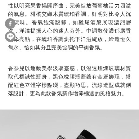
性以明亮果香揭開序曲，完美綻放葡萄柚活力四溢
的氣息。柑橘交織木質琥珀香調，鮮明對比令人沉
醉玩味。香氣飽滿馥郁，如雞尾酒般展現濃烈層
次，洋溢提振人心的迷人芬芳。中調散發濃郁麝香
增添亮點，在琥珀香調烘托下洋溢綻放，締造恆久
雋永、恰如其分且完美協調的平衡香氛。
香奈兒以運動美學汲取靈感，以澄透煙燻玻璃材質
取代標誌性瓶身，黑色橡膠瓶蓋鑲有金屬飾環，搭
配紅色立體字樣點綴，盡顯巧思。流線造型成就俐
落設計，更為此款香氛新作增添極速的風格魅力。