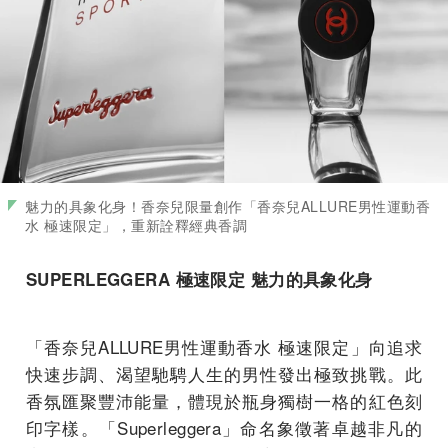
魅力的具象化身！香奈兒限量創作「香奈兒ALLURE男性運動香
水 極速限定」，重新詮釋經典香調
SUPERLEGGERA 極速限定 魅力的具象化身
「香奈兒ALLURE男性運動香水 極速限定」向追求
快速步調、渴望馳騁人生的男性發出極致挑戰。此
香氛匯聚豐沛能量，體現於瓶身獨樹一格的紅色刻
印字樣。「Superleggera」命名象徵著卓越非凡的