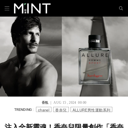
香氛
｜ AUG 15 , 2024 00:00
chanel
香奈兒
ALLURE男性運動系列
TRENDING :
注入全新靈魂！香奈兒限量創作「香奈