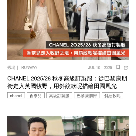
｜
秀場
RUNWAY
JUL 10 , 2025
CHANEL 2025/26 秋冬高級訂製服：從巴黎康朋
街走入英國牧野，用斜紋軟呢描繪田園風光
chanel
香奈兒
高級訂製服
巴黎康朋街
斜紋軟呢