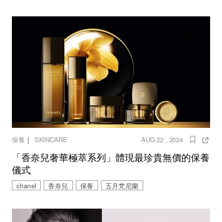
｜
保養
SKINCARE
AUG 22 , 2024
「香奈兒奢華極萃系列」體現最珍貴無價的保養
儀式
chanel
香奈兒
保養
五月梵尼蘭