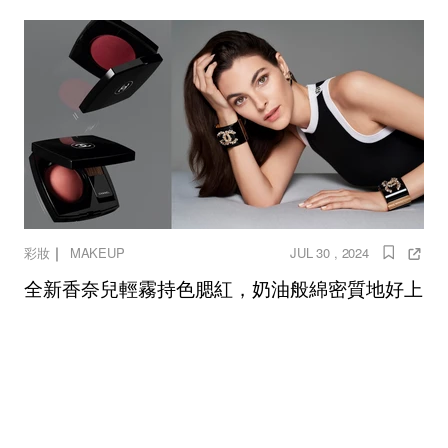
｜
彩妝
MAKEUP
JUL 30 , 2024
全新香奈兒輕霧持色腮紅，奶油般綿密質地好上
手，讓雙頰綻放迷人色澤！
chanel
香奈兒
腮紅
彩妝