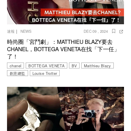
｜
速報
NEWS
DEC 09 , 2024
時尚圈「宮鬥劇」：MATTHIEU BLAZY要去
CHANEL，BOTTEGA VENETA在找「下一任」
了！
chanel
BOTTEGA VENETA
BV
Matthieu Blazy
創意總監
Louise Trotter