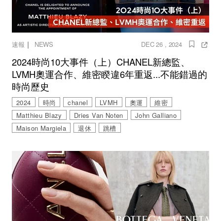
｜
速報
NEWS
DEC 26 , 2024
2024時尚10大事件（上）CHANEL新總監、
LVMH奧運合作、維密睽違6年重返...不能錯過的
時尚歷史
2024
時尚
chanel
LVMH
奧運
維密
Matthieu Blazy
Dries Van Noten
John Galliano
Maison Margiela
退休
跳槽