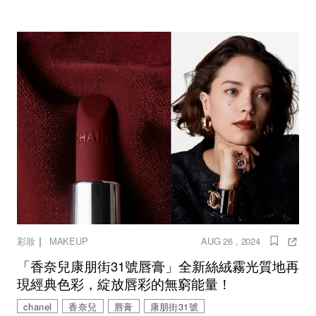
｜
彩妝
MAKEUP
AUG 26 , 2024
「香奈兒康朋街31號唇膏」全新絲絨霧光質地再
現經典色彩，綻放唇彩的無窮能量！
chanel
香奈兒
唇膏
康朋街31號