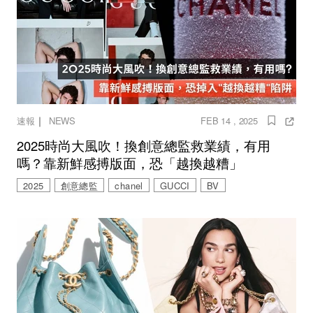
｜
速報
NEWS
FEB 14 , 2025
2025時尚大風吹！換創意總監救業績，有用
嗎？靠新鮮感搏版面，恐「越換越糟」
2025
創意總監
chanel
GUCCI
BV