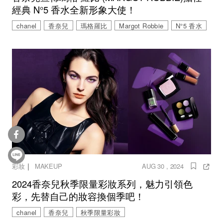
經典 N°5 香水全新形象大使！
chanel
香奈兒
瑪格羅比
Margot Robbie
N°5 香水
｜
彩妝
MAKEUP
AUG 30 , 2024
2024香奈兒秋季限量彩妝系列，魅力引領色
彩，先替自己的妝容換個季吧！
chanel
香奈兒
秋季限量彩妝