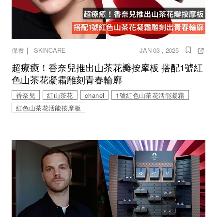
｜
保養
SKINCARE
JAN 03 , 2025
超療癒！香奈兒推出山茶花瓣按摩板 搭配1號紅
色山茶花凝霜雕刻青春輪廓
香奈兒
紅山茶花
chanel
1號紅色山茶花活能凝霜
紅色山茶花活能按摩板