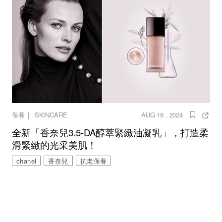
｜
保養
SKINCARE
AUG 19 , 2024
全新「香奈兒3.5-DA醇萃緊緻油凝乳」，打造柔
滑緊緻的光采美肌！
chanel
香奈兒
抗老保養