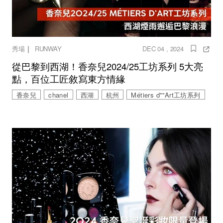
｜
秀場
RUNWAY
DEC 04 , 2024
從巴黎到西湖！香奈兒2024/25工坊系列 5大亮
點，百位工匠敘寫東方情緣
香奈兒
chanel
西湖
杭州
Métiers d''''Art工坊系列