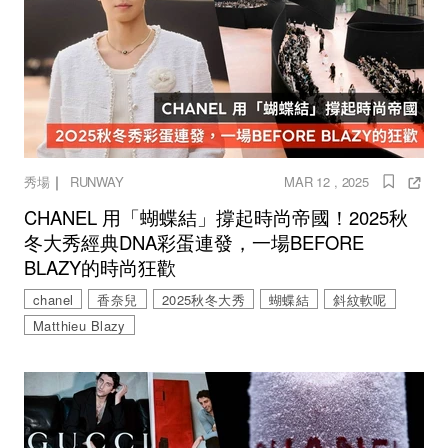
｜
秀場
RUNWAY
MAR 12 , 2025
CHANEL 用「蝴蝶結」撐起時尚帝國！2025秋
冬大秀經典DNA彩蛋連發，一場BEFORE
BLAZY的時尚狂歡
chanel
香奈兒
2025秋冬大秀
蝴蝶結
斜紋軟呢
Matthieu Blazy