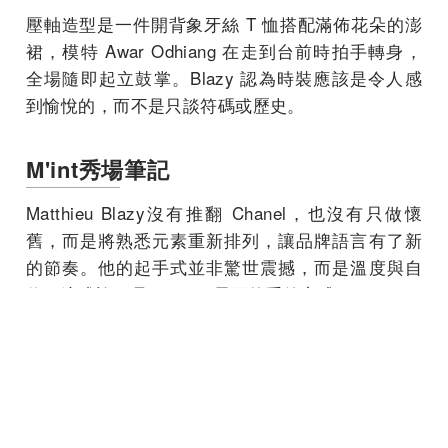
壓軸造型是一件開背象牙絲 T 恤搭配滿佈花朵的澎
裙，模特 Awar Odhiang 在走到台前時拍手轉身，
全場隨即起立鼓掌。Blazy 認為時裝應該是令人感
到愉悅的，而不是只談符碼或歷史。
M'int秀場筆記
Matthieu Blazy沒有推翻 Chanel，也沒有只做懷
舊，而是將熟悉元素重新排列，讓品牌語言有了新
的節奏。他的起手式並非驚世震撼，而是溫度與自
信，這或許正是 Chanel 需要的重啟方式。
延伸閱讀