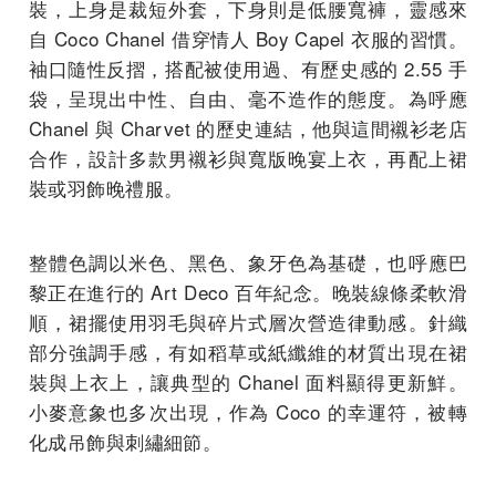
裝，上身是裁短外套，下身則是低腰寬褲，靈感來
自 Coco Chanel 借穿情人 Boy Capel 衣服的習慣。
袖口隨性反摺，搭配被使用過、有歷史感的 2.55 手
袋，呈現出中性、自由、毫不造作的態度。為呼應
Chanel 與 Charvet 的歷史連結，他與這間襯衫老店
合作，設計多款男襯衫與寬版晚宴上衣，再配上裙
裝或羽飾晚禮服。
整體色調以米色、黑色、象牙色為基礎，也呼應巴
黎正在進行的 Art Deco 百年紀念。晚裝線條柔軟滑
順，裙擺使用羽毛與碎片式層次營造律動感。針織
部分強調手感，有如稻草或紙纖維的材質出現在裙
裝與上衣上，讓典型的 Chanel 面料顯得更新鮮。
小麥意象也多次出現，作為 Coco 的幸運符，被轉
化成吊飾與刺繡細節。