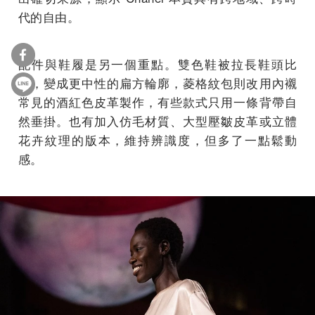
代的自由。
配件與鞋履是另一個重點。雙色鞋被拉長鞋頭比
例，變成更中性的扁方輪廓，菱格紋包則改用內襯
常見的酒紅色皮革製作，有些款式只用一條背帶自
然垂掛。也有加入仿毛材質、大型壓皺皮革或立體
花卉紋理的版本，維持辨識度，但多了一點鬆動
感。