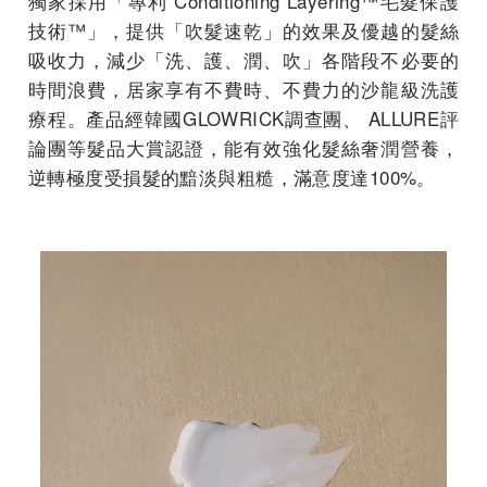
獨家採用「專利 Conditioning Layering™毛髮保護
技術™」，提供「吹髮速乾」的效果及優越的髮絲
吸收力，減少「洗、護、潤、吹」各階段不必要的
時間浪費，居家享有不費時、不費力的沙龍級洗護
療程。產品經韓國GLOWRICK調查團、 ALLURE評
論團等髮品大賞認證，能有效強化髮絲奢潤營養，
逆轉極度受損髮的黯淡與粗糙，滿意度達100%。