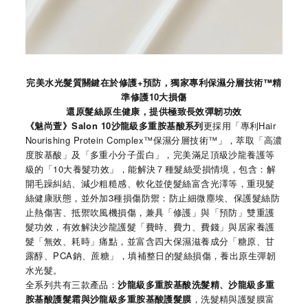
完美水光髮質關鍵在於修護+預防，獨家專利保濕分層技術™精
準修護10大損傷
還原髮絲原生健康，提供極致長效彈韌功效
《魅尚萱》Salon 10沙龍級多重胺基酸系列
更採用「專利Hair
Nourishing Protein Complex™保濕分層技術™」，萃取「高濃
度胺基酸」及「多重小分子蛋白」，完美滿足頂級沙龍養護等
級的「10大養髮功效」，能解決７種髮絲受損情境，包含：解
開毛躁糾結、減少粗糙感、軟化並使髮絲富含光澤等，重現髮
絲健康狀態，並外加3種損傷防禦：防止細微塵埃、保護髮絲防
止熱傷害、抵禦吹風機損傷，兼具「修護」與「預防」雙重護
髮功效，有效解決沙龍護髮「費時、費力、費錢」與居家養護
髮「無效、耗時」痛點，並富含四大保濕滋養成分「糖原、甘
露醇、PCA鈉、蔗糖」，填補整日的髮絲損傷，養出原生彈韌
水光髮。
全系列共有三款產品：
沙龍級多重胺基酸洗髮精、沙龍級多重
胺基酸護髮霜與沙龍級多重胺基酸護髮膜
，洗髮精與護髮膜富