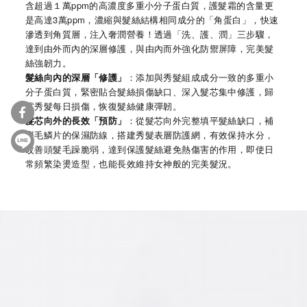
含超過１萬ppm的高濃度多重小分子蛋白質，護髮霜的含量更
是高達3萬ppm，濃縮與髮絲結構相同成分的「角蛋白」，快速
滲透到角質層，注入奢潤營養！透過「洗、護、潤」三步驟，
達到由外而內的深層修護，與由內而外強化防禦屏障，完美髮
絲強韌力。
髮絲向內的深層「修護」
：添加與秀髮組成成分一致的多重小
分子蛋白質，緊密貼合髮絲損傷缺口、深入髮芯集中修護，歸
零秀髮每日損傷，恢復髮絲健康彈韌。
髮芯向外的長效「預防」
：從髮芯向外完整填平髮絲缺口，補
齊毛鱗片的保濕防線，搭建秀髮表層防護網，有效保持水分，
改善頭髮毛躁脆弱，達到保護髮絲避免熱傷害的作用，即使日
常頻繁染燙造型，也能長效維持女神般的完美髮況。