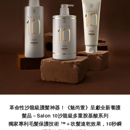
革命性沙龍級護髮神器！《魅尚萱》呈獻全新養護
髮品－Salon 10沙龍級多重胺基酸系列
獨家專
利毛髮保護技術 ™＋吹髮速乾效果，10秒瞬