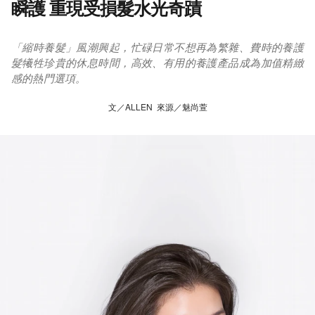
瞬護 重現受損髮水光奇蹟
「縮時養髮」風潮興起，忙碌日常不想再為繁雜、費時的養護
髮犧牲珍貴的休息時間，高效、有用的養護產品成為加值精緻
感的熱門選項。
文／ALLEN 來源／魅尚萱