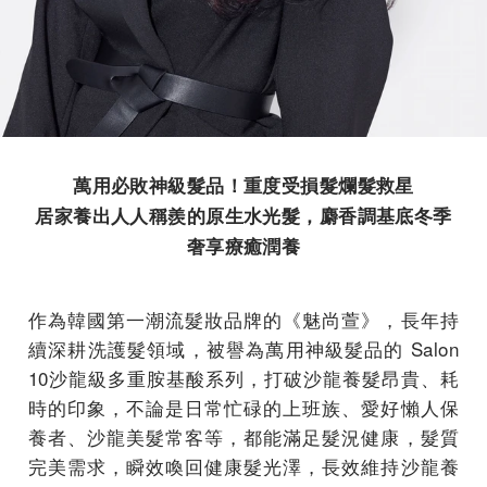
萬用必敗神級髮品！重度受損髮爛髮救星
居家養出人人稱羨的原生水光髮，麝香調基底冬季
奢享療癒潤養
作為韓國第一潮流髮妝品牌的《魅尚萱》，長年持
續深耕洗護髮領域，被譽為萬用神級髮品的 Salon
10沙龍級多重胺基酸系列，打破沙龍養髮昂貴、耗
時的印象，不論是日常忙碌的上班族、愛好懶人保
養者、沙龍美髮常客等，都能滿足髮況健康，髮質
完美需求，瞬效喚回健康髮光澤，長效維持沙龍養