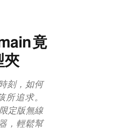
ain竟
型夾
時刻，如何
孩所追求。
推出了限定版無線
器，輕鬆幫