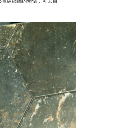
心電線纏繞的煩惱，可以自