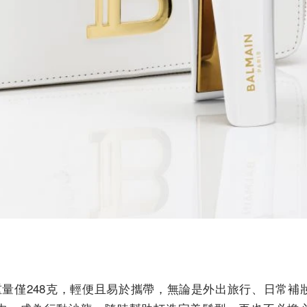
型夾重量僅248克，輕便且易於攜帶，無論是外出旅行、日常