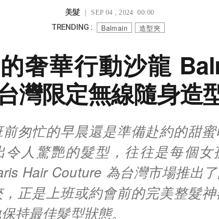
美髮
｜ SEP 04 , 2024 00:00
TRENDING :
Balmain
造型夾
的奢華行動沙龍 Balm
台灣限定無線隨身造
班前匆忙的早晨還是準備赴約的甜蜜
出令人驚艷的髮型，往往是每個女
 Paris Hair Couture 為台灣市場
夾，正是上班或約會前的完美整髮神
地保持最佳髮型狀態。