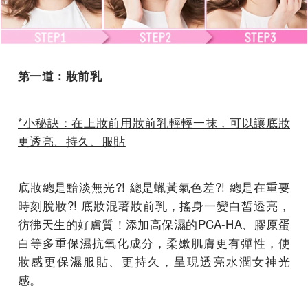
第一道：妝前乳
*小秘訣：在上妝前用妝前乳輕輕一抹，可以讓底妝
更透亮、持久、服貼
底妝總是黯淡無光?! 總是蠟黃氣色差?! 總是在重要
時刻脫妝?! 底妝混著妝前乳，搖身一變白皙透亮，
彷彿天生的好膚質！添加高保濕的PCA-HA、膠原蛋
白等多重保濕抗氧化成分，柔嫰肌膚更有彈性，使
妝感更保濕服貼、更持久，呈現透亮水潤女神光
感。