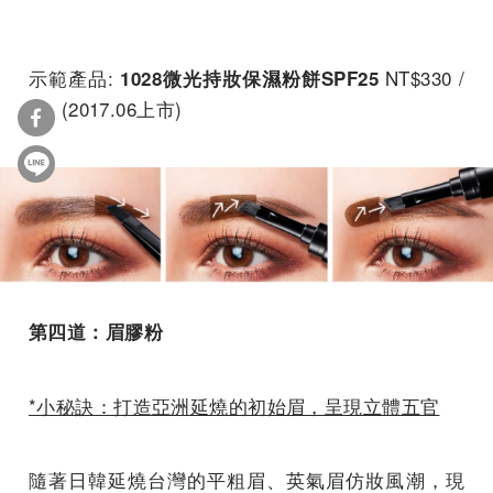
示範產品:
NT$330 /
1028微光持妝保濕粉餅SPF25
9g (2017.06上市)
第四道：眉膠粉
*小秘訣：打造亞洲延燒的初始眉，呈現立體五官
隨著日韓延燒台灣的平粗眉、英氣眉仿妝風潮，現