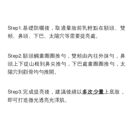
Step1.基礎防曬後，取適量妝前乳輕點在額頭、雙
頰、鼻頭、下巴、太陽穴等需要提亮處。
Step2.額頭觸畫圈圈推勻，雙頰由內往外抹勻，鼻
頭上下從山根到鼻尖推勻，下巴處畫圈圈推勻，太
陽穴到顴骨均勻推開。
Step3.完成提亮後，建議後續以
上底妝，
多次少量
即可打造微光透亮光澤肌。