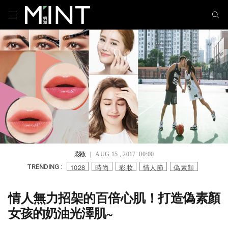
彩妝
｜ AUG 15 , 2017 00:00
1028
時尚
彩妝
情人節
偽素顏
TRENDING :
情人無力招架的百倍心肌！打造偽素顏
女孩的奶油光澤肌~