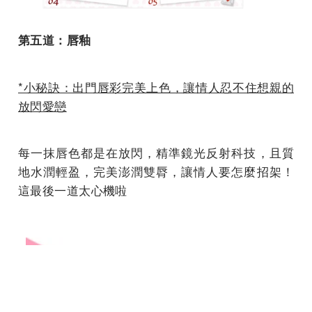
第五道：唇釉
*小秘訣：出門唇彩完美上色，讓情人忍不住想親的
放閃愛戀
每一抹唇色都是在放閃，精準鏡光反射科技，且質
地水潤輕盈，完美澎潤雙脣，讓情人要怎麼招架！
這最後一道太心機啦