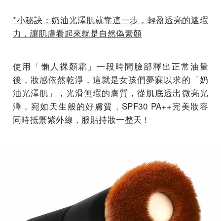
*小秘訣：奶油光澤肌就靠這一步，輕盈透亮的遮瑕
力，讓肌膚看起來就是自然偽素顏
使用「懶人裸顏霜」一段時間臉部釋出正常油量
後，妝感依然乾淨，這就是女孩們夢寐以求的「奶
油光澤肌」，光滑無瑕的膚質，從肌底透出微亮光
澤，宛如天生般的好膚質，SPF30 PA++完美妝容
同時抵禦紫外線，服貼持妝一整天！