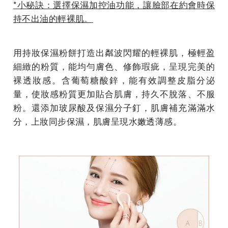
*小秘訣：選擇保濕加控油功能，讓臉部在約會時保
持不出油的輕裸肌。
用持妝保濕粉餅打造出粼波閃耀的輕裸肌，極輕盈
細緻的粉質，能均勻膚色、修飾瑕疵，呈現完美的
裸透妝感。含葡萄糖酸鋅，能有效調整皮脂分泌
量，使妝感粉質更加貼合肌膚，持久不脫落、不服
粉。還添加玻尿酸及保濕分子釘，肌膚補充滿滿水
分，上妝同步保濕，肌膚呈現水嫩透薄感。