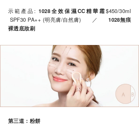
示範產品:
$450/30ml
1028全效保濕CC精華霜
SPF30 PA++ (明亮膚/自然膚) ／
1028無痕
裸透底妝刷
第三道：粉餅