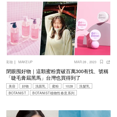
｜
彩妝
MAKEUP
MAR 28 , 2023
閉眼囤好物｜這顆蜜粉賣破百萬300有找、號稱
「睫毛膏屆黑馬」台灣也買得到了
美容
好物
洗面乳
蜜粉
1028
洗髮乳
BOTANIST
BOTANIST植物性春意系列