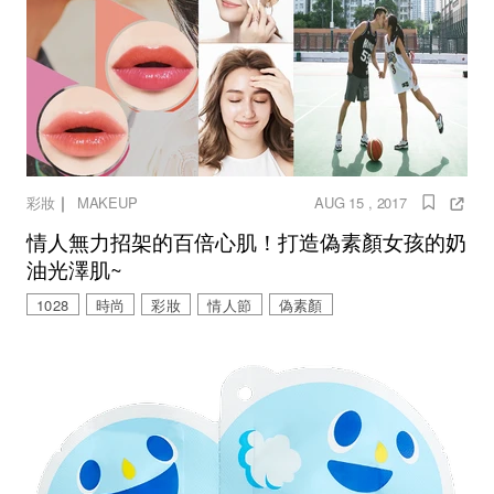
｜
彩妝
MAKEUP
AUG 15 , 2017
情人無力招架的百倍心肌！打造偽素顏女孩的奶
油光澤肌~
1028
時尚
彩妝
情人節
偽素顏