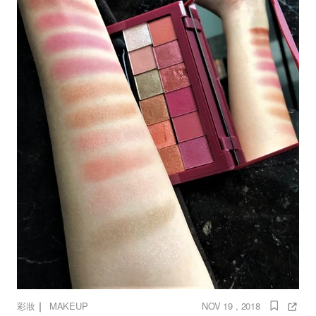
｜
彩妝
MAKEUP
NOV 19 , 2018