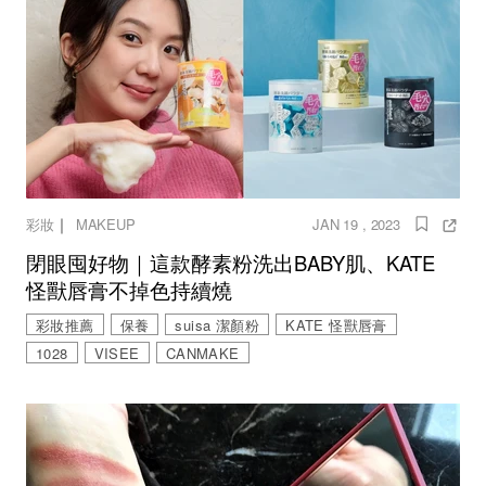
｜
彩妝
MAKEUP
JAN 19 , 2023
閉眼囤好物｜這款酵素粉洗出BABY肌、KATE
怪獸唇膏不掉色持續燒
彩妝推薦
保養
suisa 潔顏粉
KATE 怪獸唇膏
1028
VISEE
CANMAKE