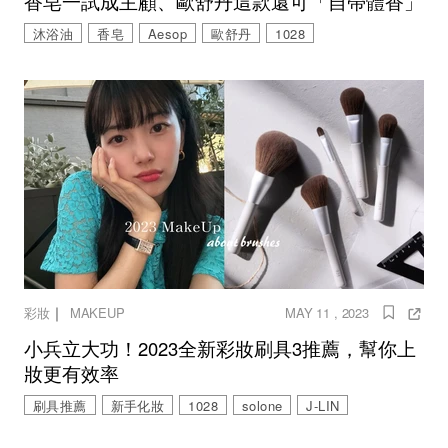
香皂一試成主顧、歐舒丹這款還可「自帶體香」
沐浴油
香皂
Aesop
歐舒丹
1028
｜
彩妝
MAKEUP
MAY 11 , 2023
小兵立大功！2023全新彩妝刷具3推薦，幫你上
妝更有效率
刷具推薦
新手化妝
1028
solone
J-LIN