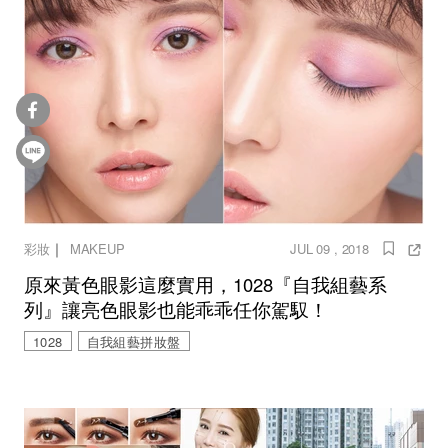
｜
彩妝
MAKEUP
JUL 09 , 2018
原來黃色眼影這麼實用，1028『自我組藝系
列』讓亮色眼影也能乖乖任你駕馭！
1028
自我組藝拼妝盤