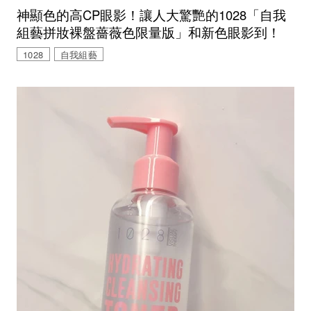
神顯色的高CP眼影！讓人大驚艷的1028「自我
組藝拼妝裸盤薔薇色限量版」和新色眼影到！
1028
自我組藝