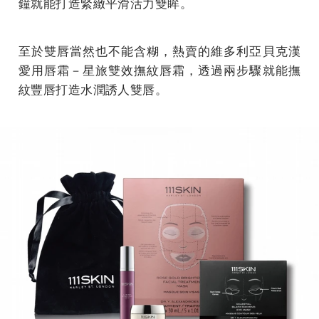
鐘就能打造緊緻平滑活力雙眸。
至於雙唇當然也不能含糊，熱賣的維多利亞貝克漢
愛用唇霜－星旅雙效撫紋唇霜，透過兩步驟就能撫
紋豐唇打造水潤誘人雙唇。