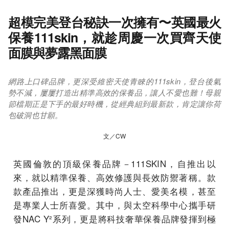
超模完美登台秘訣一次擁有〜英國最火
保養111skin，就趁周慶一次買齊天使
面膜與夢露黑面膜
網路上口碑品牌，更深受維密天使青睞的111skin，登台後氣
勢不減，屢屢打造出精準高效的保養品，讓人不愛也難！母親
節檔期正是下手的最好時機，從經典組到最新款，肯定讓你荷
包破洞也甘願。
文／CW
英國倫敦的頂級保養品牌－111SKIN，自推出以
來，就以精準保養、高效修護與長效防禦著稱。款
款產品推出，更是深獲時尚人士、愛美名模，甚至
是專業人士所喜愛。其中，與太空科學中心攜手研
發NAC Y²系列，更是將科技奢華保養品牌發揮到極