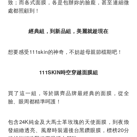
致；而各式面膜，各是包辦妳的臉龐，甚至連細微
處都照顧到！
經典組，到新品組，美麗就趁現在
想要感受111skin的神奇，不妨趁母親節檔期吧！
111SKIN時空穿越面膜組
買了這一組，等於購齊品牌最經典的面膜，從全
臉、眼周都精準呵護！
包含24K純金及大馬士革玫瑰的天使面膜，到夜煥
發細緻透亮、風靡時裝週後台黑鑽眼膜，標榜20分