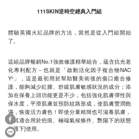
111SKIN逆時空經典入門組
體驗英國火紅品牌的方法，當然是從入門組開始
了。
這組品牌暢銷No.1強效修護精華組合，蘊含抗光老
化專利配方－也就是「啟動活化因子複合物NAC
Y²」，這是最初用於幫助醫美術後的傷口癒合修
護，能夠減少紅腫、舒緩肌膚敏感狀況的成分；添
加在保養上頭功能更是不少，包括強化肌膚彈性與
保水度，平滑肌膚並預防紋路形成，使肌膚豐潤飽
滿，恢復活力膚色！即使分量精簡也可滋養肌膚，
尤其適合用於疤痕、極端氣候條件、艷陽下的狀態
修護下]使用。