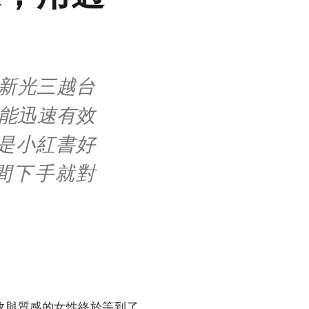
新光三越台
能迅速有效
是小紅書好
間下手就對
效與質感的女性終於等到了