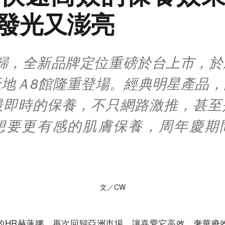
發光又澎亮
回歸，全新品牌定位重磅於台上市，於
天地Ａ8館隆重登場。經典明星產品，
最即時的保養，不只網路激推，甚至
想要更有感的肌膚保養，周年慶期
文／CW
的HR赫蓮娜，再次回歸亞洲市場，讓喜愛它高效、奢華療