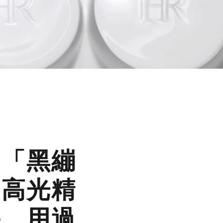
的「黑繃
「高光精
果，用過