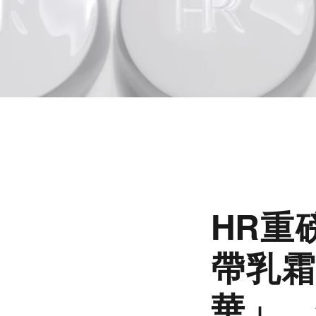
HR重
帶乳霜
華」，