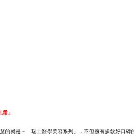
乳霜」
若騖的就是－「瑞士醫學美容系列」，不但擁有多款好口碑