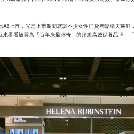
地A8上市，光是上市期間就讓不少女性消費者臨櫃去嘗鮮
就來看看被譽為「百年來最傳奇」的頂級高效保養品牌－「