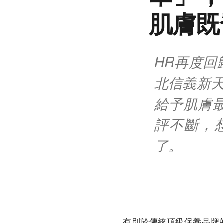
肌膚既
HR再度
北信義新
給予肌膚
評不斷，
了。
有別於傳統頂級保養品牌