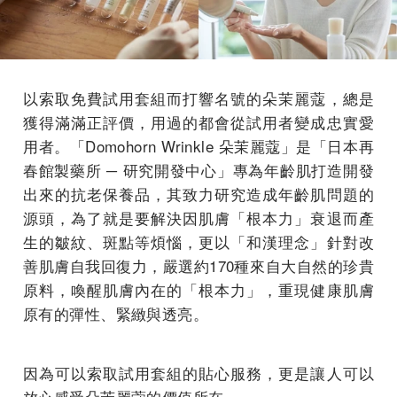
以索取免費試用套組而打響名號的朵茉麗蔻，總是
獲得滿滿正評價，用過的都會從試用者變成忠實愛
用者。「Domohorn Wrinkle 朵茉麗蔻」是「日本再
春館製藥所 ─ 研究開發中心」專為年齡肌打造開發
出來的抗老保養品，其致力研究造成年齡肌問題的
源頭，為了就是要解決因肌膚「根本力」衰退而產
生的皺紋、斑點等煩惱，更以「和漢理念」針對改
善肌膚自我回復力，嚴選約170種來自大自然的珍貴
原料，喚醒肌膚內在的「根本力」，重現健康肌膚
原有的彈性、緊緻與透亮。
因為可以索取試用套組的貼心服務，更是讓人可以
放心感受朵茉麗蔻的價值所在。