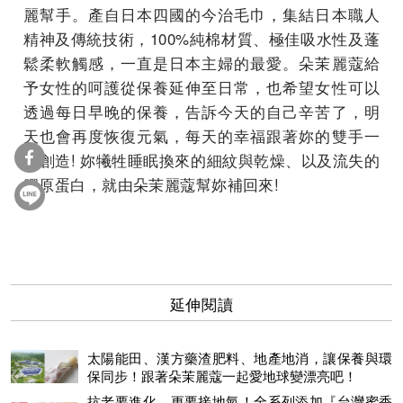
麗幫手。產自日本四國的今治毛巾，集結日本職人
精神及傳統技術，100%純棉材質、極佳吸水性及蓬
鬆柔軟觸感，一直是日本主婦的最愛。朵茉麗蔻給
予女性的呵護從保養延伸至日常，也希望女性可以
透過每日早晚的保養，告訴今天的自己辛苦了，明
天也會再度恢復元氣，每天的幸福跟著妳的雙手一
起創造! 妳犧牲睡眠換來的細紋與乾燥、以及流失的
膠原蛋白，就由朵茉麗蔻幫妳補回來!
延伸閱讀
太陽能田、漢方藥渣肥料、地產地消，讓保養與環
保同步！跟著朵茉麗蔻一起愛地球變漂亮吧！
抗老要進化、更要接地氣！全系列添加『台灣蜜香