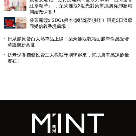
紅茶精華』 ，朵茉麗蔻3點光對策幫肌膚從卸妝就
開始做保養！
朵茉麗蔻x SDGs熊本@耶誕夢想棧！ 限定3日溫馨
同樂信義香堤廣場！
日系膠原蛋白大熱單品上線！朵茉麗蔻乳霜面膜帶你感受奢
華護膚新高度
抗老保養穩健投資三大教戰守則學起來，幫肌膚有感凍齡最
實在！