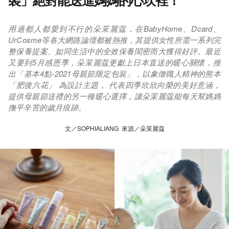
裝」絕對能送進媽媽的心坎裡！
用過都人都愛到不行的朵茉麗蔻，在BabyHome、Dcard、
UrCosme等各大網路論壇都被熱推，其提供女性所需一系列完
整保養提案、如同生活中的全效保養閨密而大獲得好評。最近
又要到5月感恩季，朵茉麗蔻更獻上日本直送的暖心關懷，推
出「基本4點-2021母親節限定包裝」，以象徵職人精神的熊本
「肥後六花」 為設計主題， 代表四季欣欣向榮的美好意涵，
提供母親節送禮的另一種暖心選擇，讓朵茉麗蔻能每天幫媽媽
撫平辛苦的歲月痕跡。
文／SOPHIALIANG 來源／朵茉麗蔻