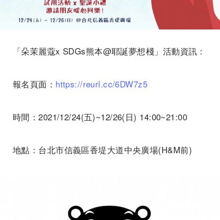
「朵茉麗蔻
x SDGs
熊本
@
耶誕夢想棧」活動資訊：
報名頁面：
https://
reurl.cc/6DW7z5
時間：
2021/12/24(
五
)~12/26(
日
) 14:00~21:00
地點
：
台北市信義區香堤大道中央廣場
(H&M
前
)