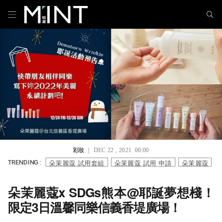
彩妝
｜ DEC 22 , 2021 00:00
朵茉麗蔻 試用套組
朵茉麗蔻 試用 申請
朵茉麗蔻
TRENDING :
朵茉麗蔻x SDGs熊本@耶誕夢想棧！
限定3日溫馨同樂信義香堤廣場！