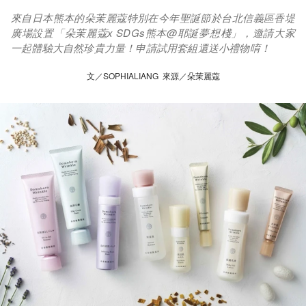
來自日本熊本的朵茉麗蔻特別在今年聖誕節於台北信義區香堤
廣場設置「朵茉麗蔻x SDGs熊本@耶誕夢想棧」，邀請大家
一起體驗大自然珍貴力量！申請試用套組還送小禮物唷！
文／SOPHIALIANG 來源／朵茉麗蔻