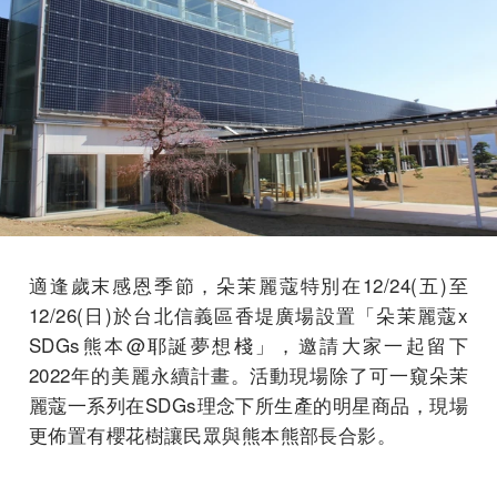
適逢歲末感恩季節，朵茉麗蔻特別在12/24(五)至
12/26(日)於台北信義區香堤廣場設置「朵茉麗蔻x
SDGs熊本@耶誕夢想棧」，邀請大家一起留下
2022年的美麗永續計畫。活動現場除了可一窺朵茉
麗蔻一系列在SDGs理念下所生產的明星商品，現場
更佈置有櫻花樹讓民眾與熊本熊部長合影
。