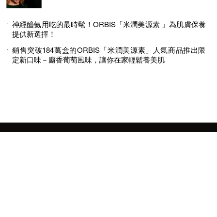
神經醯氨用吃的最時髦！ORBIS「米潤美源素 」為肌膚保養
提供新選擇！
銷售突破184萬盒的ORBIS「米潤美源素」人氣商品推出限
定新口味－麝香葡萄風味，讓你在家輕鬆養美肌
© 2026 MINGWEEKLY ALL RIGHTS RESERVED.
明周國際岀版有限公司版權所有