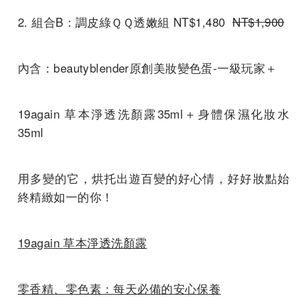
2.
組合
B
：調皮綠ＱＱ透嫩組
NT$1,480
NT$
1,900
內含：beautyblender原創美妝變色蛋-一級玩家＋
19again 草本淨透洗顏露35m
l＋身體保濕化妝水
35ml
用多變的它，烘托出遊百變的好心情，好好妝點始
終精緻如一的你！
19again
草本淨透洗顏露
零香精、零色素：每天必備的安心保養