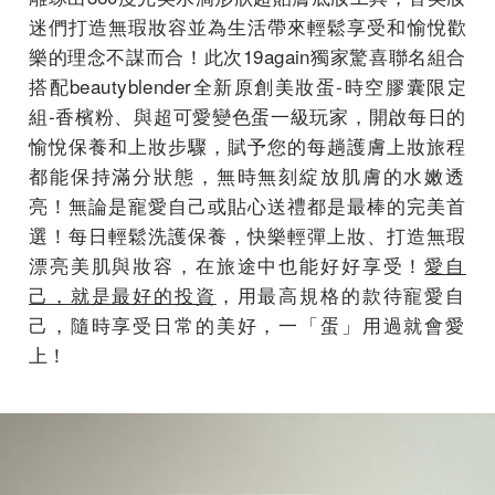
迷們打造無瑕妝容並為生活帶來輕鬆享受和愉悅歡
樂的理念不
謀而合！此次19again獨家驚喜聯名組合
搭配beautyb
lender全新原創美妝蛋-時空膠囊限定
組-香檳粉、
與超可愛變色蛋一級玩家，開啟每日的
愉悅保養和上妝步驟，
賦予您的每趟護膚上妝旅程
都能保持滿分狀態，
無時無刻綻放肌膚的水嫩透
亮！
無論是寵愛自己或貼心送禮都是最棒的完美首
選！
每日輕鬆洗護保養，快樂輕彈上妝、打造無瑕
漂亮美肌與妝容，
在旅途中也能好好享受！
愛自
己，就是最好的投資
，
用最高規格的款待寵愛自
己，隨時享受日常的美好，一「蛋」
用過就會愛
上！