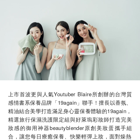
上市首波更與人氣Youtuber Blaire所創辦的台灣質
感情書系保養品牌「19again」
聯手！擅長以香氛、
精油結合美學打造滿足身心靈保養體驗的19a
gain，
精選旅行保濕洗護限定組與好萊塢彩妝師打造完美
妝感的御用神器b
eautyblender原創美妝蛋攜手組
合，
讓您每日療癒保養、快樂輕彈上妝，
面對燥熱