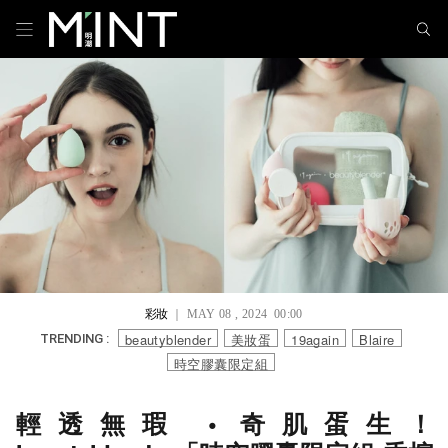
彩妝
｜ MAY 08 , 2024 00:00
beautyblender
美妝蛋
19again
Blaire
TRENDING :
時空膠囊限定組
輕透無瑕 • 奇肌蛋生！