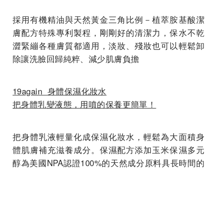
採用有機精油與天然黃金三角比例－植萃胺基酸潔
膚配方特殊專利製程，剛剛好的清潔力，保水不乾
澀緊繃各種膚質都適用，淡妝、殘妝也可以輕鬆卸
除讓洗臉回歸純粹、減少肌膚負擔
19again
身體保濕化妝水
把身體乳變液態，用噴的保養更簡單！
把身體乳液輕量化成保濕化妝水，輕鬆為大面積身
體肌膚補充滋養成分。保濕配方添加玉米保濕多元
醇為美國NPA認證100%的天然成分原料具長時間的
保濕能力使用後能提升肌膚光澤！