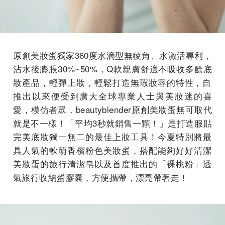
原創美妝蛋獨家360度水滴型無稜角、水激活專利，
沾水後膨脹3
0%~50%，Q軟親膚舒適不吸收多餘底
妝產品，輕彈上妝，
輕鬆打造無瑕妝容的特性，
自
推出以來便受到廣大全球專業人士與美妝迷的喜
愛，模仿者眾，b
eautyblender原創美妝蛋無可取代
就是不一樣！「平均
3秒就銷售一顆！」是打造服貼
完美底妝獨一無二的最佳上妝工具！
今夏特別將最
具人氣的軟萌香檳粉色美妝蛋，
搭配能夠好好清潔
美妝蛋的旅行清潔皂以及首度推出的「裸桃粉」
透
氣旅行收納蛋膠囊，方便攜帶，漂亮帶著走！