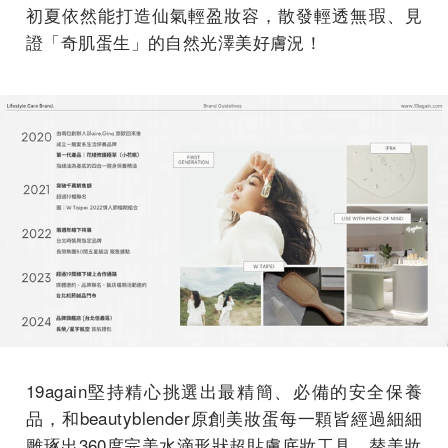
初夏依然能打造仙氣輕盈妝容，散發輕透無瑕、見
證「
奇肌蛋生」的自然光澤美好膚況！
19again
堅持精心挑選出最精簡、必備的安全保養
品，和be
autyblender原創美妝蛋每一顆皆經過細細
雕琢出360
度完美水滴形狀超貼膚底妝工具，
替美妝