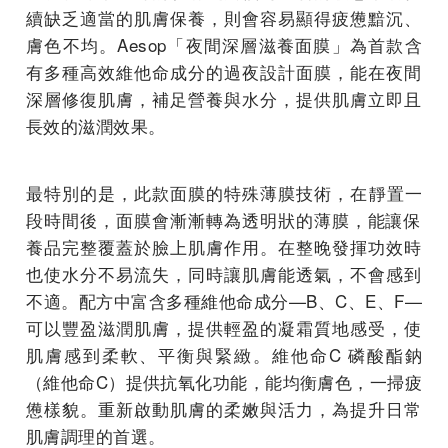
續缺乏適當的肌膚保養，
則會容易顯得疲憊黯沉、
膚色不均。Aesop「夜間深層滋養面膜」為首款含
有多種高效維他命成分的過夜設計面膜，
能在夜間
深層修復肌膚，補足營養與水分，
提供肌膚立即且
長效的滋潤效果。
最特別的是，此款面膜的特殊薄膜技術，在靜置一
段時間後，
面膜會漸漸轉為透明狀的薄膜，
能讓保
養品完整覆蓋於臉上肌膚作用。
在整晚發揮功效時
也使水分不易流失，同時讓肌膚能透氣，
不會感到
不適。配方中富含多種維他命成分—B、C、E、F—
可以豐盈滋潤肌膚，
提供輕盈的凝霜質地感受，使
肌膚感到柔軟、平衡與緊緻。維他命C 磷酸酯鈉
（維他命C）提供抗氧化功能，能均衡膚色，
一掃疲
憊樣貌。重新啟動肌膚的柔嫩與活力，
為提升日常
肌膚調理的首選。