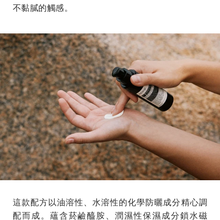
不黏膩的觸感。
這款配方以油溶性、水溶性的化學防曬成分精心調
配而成。蘊含菸鹼醯胺、潤濕性保濕成分鎖水磁