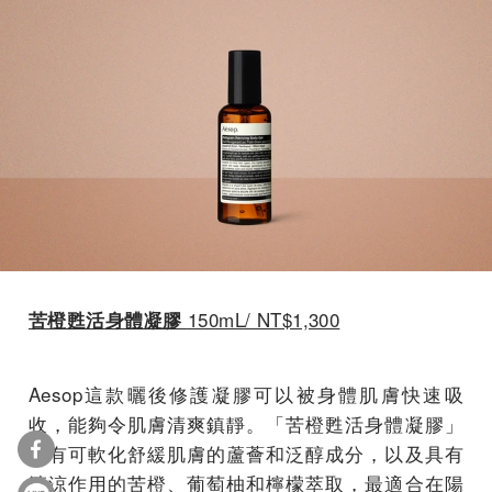
150mL/ NT$1,300
苦橙甦活身體凝膠
Aesop這款曬後修護凝膠可以被身體肌膚快速吸
收，能夠令肌膚清爽鎮靜。「苦橙甦活身體凝膠」
含有可軟化舒緩肌膚的蘆薈和泛醇成分，以及具有
清涼作用的苦橙、葡萄柚和檸檬萃取，最適合在陽