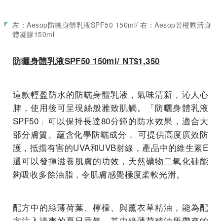
左：Aesop防曬身體乳液SPF50 150ml/ 右：Aesop苦橙甦活身
體凝膠150ml
防曬身體乳液SPF50 150ml/ NT$1,350
這款輕盈防水的防曬身體乳液，氣味清新，沁人心
脾，使用後可呈現絲般雅致肌觸。「防曬身體乳液
SPF50」可以保持長達80分鐘的防水效果，適合大
部分膚質。蘊含化學防曬成分， 可提供高度廣效防
護，抵擋有害的UVA和UVB射線，產品中的維生素E
還可以發揮滋養肌膚的功效，天然礦物二氧化硅能
夠吸收多餘油脂，令肌膚感覺極度柔軟光滑。
配方中的綠薄荷葉、檸檬、與薰衣草精油，能為配
方注入清爽的夏日香氣，其中綠薄荷精油所帶來的