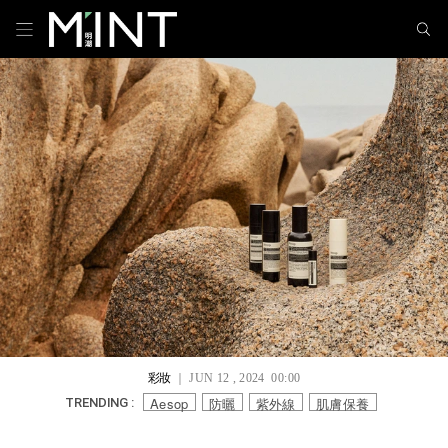
彩妝
｜ JUN 12 , 2024 00:00
Aesop
防曬
紫外線
肌膚保養
TRENDING :