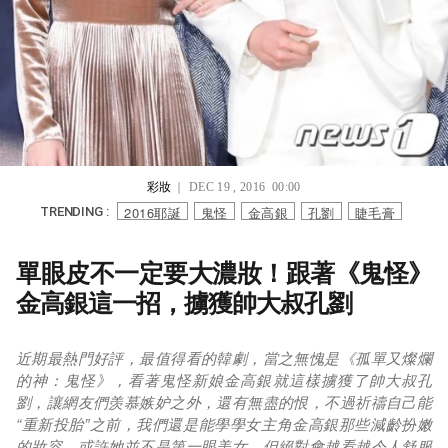
彩妝
｜ DEC 19 , 2016 00:00
2016耶誕
鬼怪
金高銀
孔劉
睫毛膏
TRENDING :
單眼皮不一定要大濃妝！跟著《鬼怪》
金高銀這一招，擄獲帥大叔孔劉
近期最熱門好評，最值得看的韓劇，當之無愧是《孤單又燦爛
的神：鬼怪》，看著鬼怪新娘金高銀就這樣擄獲了帥大叔孔
劉，讓網友們羡慕嫉妒之外，還有無盡的恨，不過祈禱自己能
“重新投胎”之前，我們還是能學學女主角金高銀那些減齡扮嫩
的妝容，或許她並不是第一眼美女，但絕對會越看越令人舒服