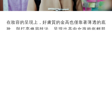
在妝容的呈現上，好膚質的金高也僅靠著薄透的底
妝，與打亮修容技法，呈現出高中女孩的年輕肌
密。