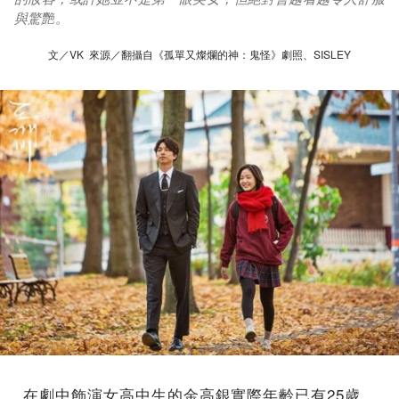
與驚艷。
文／VK 來源／翻攝自《孤單又燦爛的神：鬼怪》劇照、SISLEY
在劇中飾演女高中生的金高銀實際年齡已有25歲，