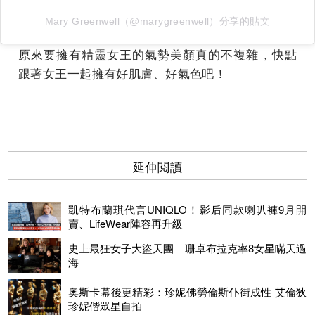
Mary Greenwell（@marygreenwell）分享的貼文
原來要擁有精靈女王的氣勢美顏真的不複雜，快點
跟著女王一起擁有好肌膚、好氣色吧！
延伸閱讀
凱特布蘭琪代言UNIQLO！影后同款喇叭褲9月開
賣、LifeWear陣容再升級
史上最狂女子大盜天團 珊卓布拉克率8女星瞞天過
海
奧斯卡幕後更精彩：珍妮佛勞倫斯仆街成性 艾倫狄
珍妮偕眾星自拍