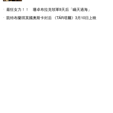
最狂女力！！ 珊卓布拉克領軍8天后「瞞天過海」
凱特布蘭琪英國奧斯卡封后 《TÁR塔爾》3月10日上映
© 2026 MINGWEEKLY ALL RIGHTS RESERVED.
明周國際岀版有限公司版權所有
訂閱明潮M’INT電子報