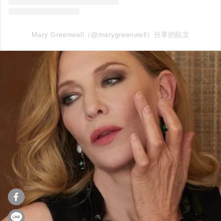
Mary Greenwell（@marygreenwell）分享的貼文