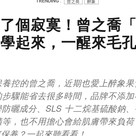
TRENDING :
曾之喬
醉象
了個寂寞！曾之喬
學起來，一醒來毛
保養控的曾之喬，近期也愛上醉象果
的步驟能省去很多時間，品牌不添加
防曬成分、SLS 十二烷基硫酸鈉
精等，也不用擔心會給肌膚帶來負荷
何保養？一起來聽看看！