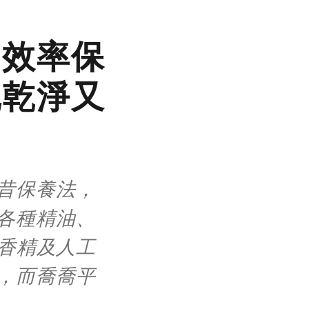
「效率保
孔乾淨又
昔保養法，
各種精油、
、香精及人工
，而喬喬平