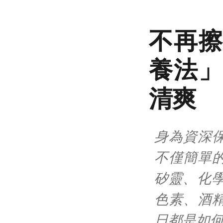
不再擦
養法」
清爽
身為資深
不僅簡單
矽靈、化學
色素、酒
日都是如