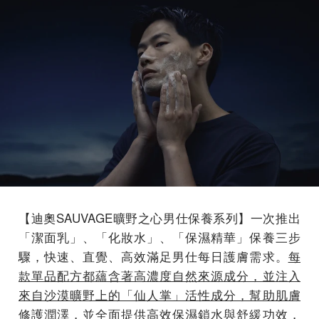
【迪奧SAUVAGE曠野之心男仕保養系列】一次推出
「潔面乳」、「化妝水」、「保濕精華」保養三步
驟，快速、直覺、高效滿足男仕每日護膚需求。
每
款單品配方都蘊含著高濃度自然來源成分，並注入
來自沙漠曠野上的「仙人掌」活性成分，幫助肌膚
修護潤澤，並全面提供高效保濕鎖水與舒緩功效，