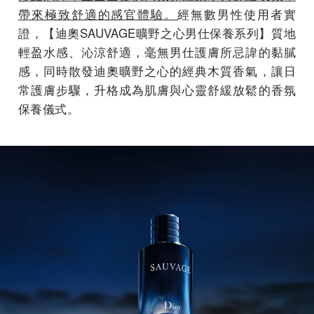
帶來極致舒適的感官體驗。
經無數男性使用者實
證，【迪奧SAUVAGE曠野之心男仕保養系列】質地
輕盈水感、沁涼舒適，毫無男仕護膚所忌諱的黏膩
感，同時散發迪奧曠野之心的經典木質香氣，讓日
常護膚步驟，升格成為肌膚與心靈舒緩放鬆的香氛
保養儀式。