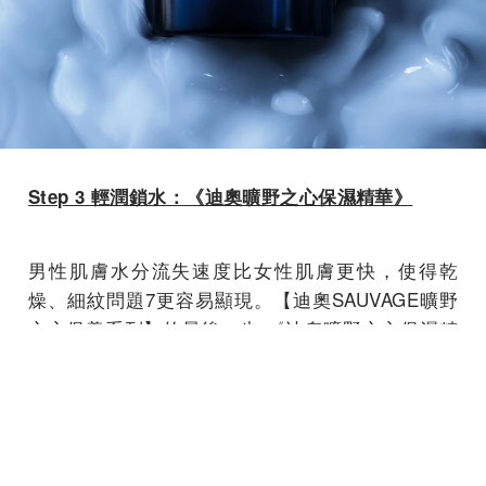
Step 3 輕潤鎖水：《迪奧曠野之心保濕精華》
男性肌膚水分流失速度比女性肌膚更快，使得乾
燥、細紋問題
7
更容易顯現。【迪奧SAUVAGE曠野
之心保養系列】的最後一步-《迪奧曠野之心保濕精
華》蘊含高濃度活性成分，可迅速深入肌底深層補
水，並形成鎖水屏障，讓肌膚猶如仙人掌厚實的儲
水層般，有效減少37%水分流失
8
，同時保濕鎖水長
達100小時
9
。輕盈、柔白的乳狀質地，一抹清新舒
適不黏膩，深層潤澤且吸收快速，使肌膚重拾柔軟