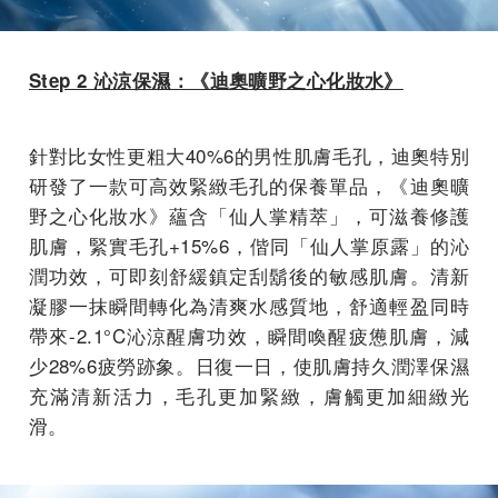
Step 2
沁涼保濕：《迪奧曠野之心化妝水》
針對比女性更粗大40%
6
的男性肌膚毛孔，迪奧特別
研發了一款可高效緊緻毛孔的保養單品，《迪奧曠
野之心化妝水》蘊含「仙人掌精萃」，可滋養修護
肌膚，緊實毛孔+15%
6
，偕同「仙人掌原露」的沁
潤功效，可即刻舒緩鎮定刮鬍後的敏感肌膚。清新
凝膠一抹瞬間轉化為清爽水感質地，舒適輕盈同時
帶來-2.1°C沁涼醒膚功效，瞬間喚醒疲憊肌膚，減
少28%
6
疲勞跡象。日復一日，使肌膚持久潤澤保濕
充滿清新活力，毛孔更加緊緻，膚觸更加細緻光
滑。