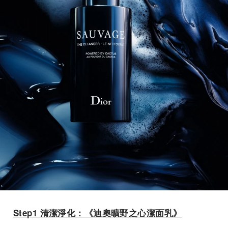
Step1
清潔淨化：《迪奧曠野之心潔面乳》