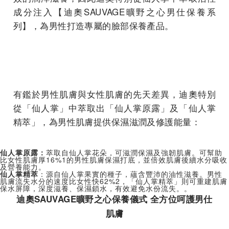
成分注入【迪奧SAUVAGE曠野之心男仕保養系
列】，為男性打造專屬的臉部保養產品。
有鑑於男性肌膚與女性肌膚的先天差異，迪奧特別
從「仙人掌」中萃取出「仙人掌原露」及「仙人掌
精萃」，為男性肌膚提供保濕滋潤及修護能量：
仙人掌原露：
萃取自仙人掌花朵，可滋潤保濕及強韌肌膚。可幫助
比女性肌膚厚16%
1
的男性肌膚保濕打底，並倍效肌膚後續水分吸收
及營養能力。
仙人掌精萃
：源自仙人掌果實的種子，蘊含豐沛的油性滋養。男性
肌膚流失水分的速度比女性快62%
2
，「仙人掌精萃」則可重建肌膚
保水屏障，深度滋養、保濕鎖水，有效避免水份流失。。
迪奧
SAUVAGE
曠野之心保養儀式
全方位呵護男仕
肌膚