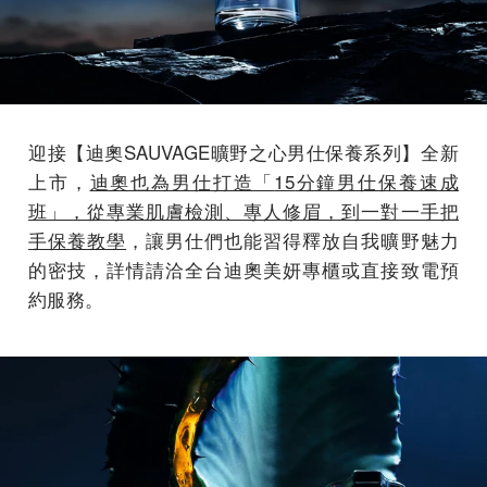
迎接【迪奧SAUVAGE曠野之心男仕保養系列】全新
上市，
迪奧也為男仕打造「
15
分鐘男仕保養速成
班」，從專業肌膚檢測、專人修眉，到一對一手把
手保養教學
，讓男仕們也能習得釋放自我曠野魅力
的密技，詳情請洽全台迪奧美妍專櫃或直接致電預
約服務。