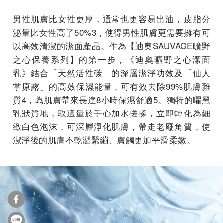
男性肌膚比女性更厚，通常也更容易出油，皮脂分
泌量比女性高了50%
3
，使得男性肌膚更需要擁有可
以高效清潔的潔面產品。作為【迪奧SAUVAGE曠野
之心保養系列】的第一步，《迪奧曠野之心潔面
乳》結合「天然活性碳」的深層潔淨功效及「仙人
掌原露」的高效保濕能量，可有效去除99%肌膚雜
質
4
，為肌膚帶來長達8小時保濕舒適
5
。獨特的曜黑
乳狀質地，取適量於手心加水搓揉，立即轉化為細
緻白色泡沫，可深層淨化肌膚，帶走老廢角質，使
潔淨後的肌膚不乾澀緊繃、膚觸更加平滑柔嫩。