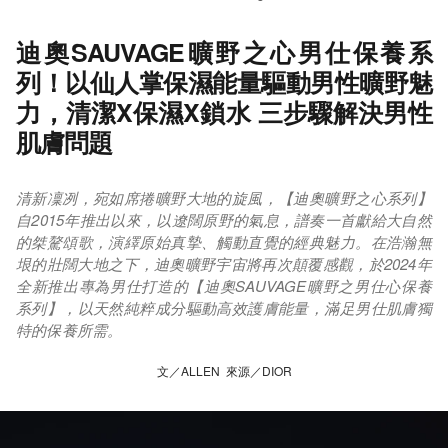
迪奧SAUVAGE曠野之心男仕保養系
列！以仙人掌保濕能量驅動男性曠野魅
力，清潔X保濕X鎖水 三步驟解決男性
肌膚問題
清新凜冽，宛如席捲曠野大地的旋風，【迪奧曠野之心系列】
自2015年推出以來，以遼闊原野的氣息，譜奏一首獻給大自然
的桀驁頌歌，演繹原始真摯、觸動直覺的經典魅力。在浩瀚無
垠的壯闊大地之下，迪奧曠野宇宙將再次顛覆感觀，於2024年
全新推出專為男仕打造的【迪奧SAUVAGE曠野之男仕心保養
系列】，以天然純粹成分驅動高效護膚能量，滿足男仕肌膚獨
特的保養所需。
文／ALLEN 來源／DIOR