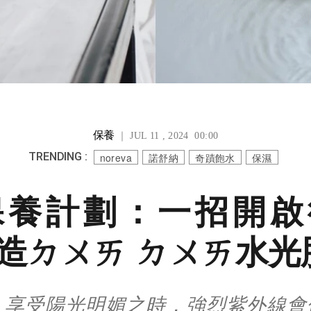
保養
｜ JUL 11 , 2024 00:00
TRENDING :
noreva
諾舒納
奇蹟飽水
保濕
保養計劃：一招開啟
造ㄉㄨㄞ ㄉㄨㄞ水光
，享受陽光明媚之時，強烈紫外線會