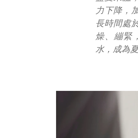
力下降，
長時間處
燥、繃緊
水，成為