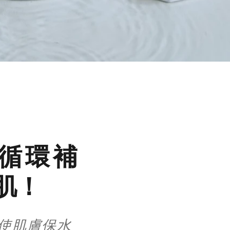
循環補
肌！
使肌膚保水