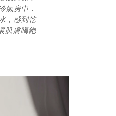
冷氣房中，
水，感到乾
讓肌膚喝飽