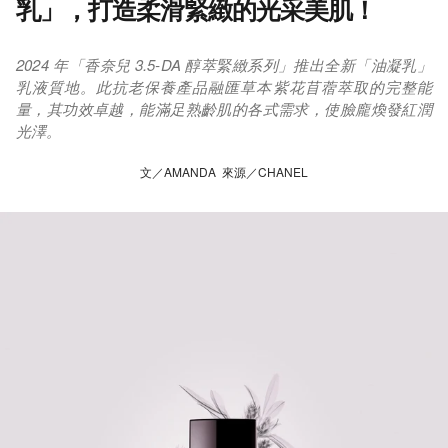
乳」，打造柔滑緊緻的光采美肌！
2024 年「香奈兒 3.5-DA 醇萃緊緻系列」推出全新「油凝乳」
乳液質地。此抗老保養產品融匯草本紫花苜蓿萃取的完整能
量，其功效卓越，能滿足熟齡肌的各式需求，使臉龐煥發紅潤
光澤。
文／AMANDA 來源／CHANEL