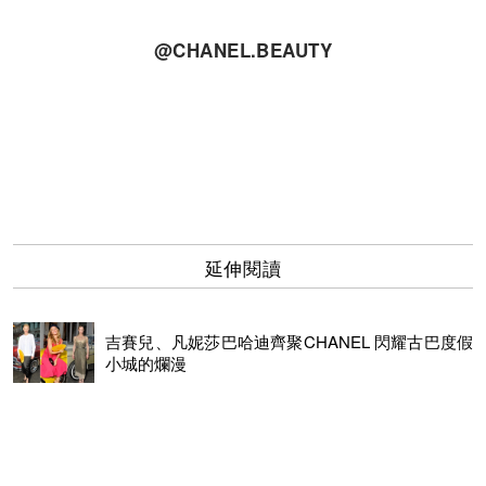
@CHANEL.BEAUTY
延伸閱讀
吉賽兒、凡妮莎巴哈迪齊聚CHANEL 閃耀古巴度假
小城的爛漫
香奈兒魅力獨特 蔡依林渴望訂製婚紗
BLACKPINK「戴」買氣！Tiffany x ROSÉ、Chanel