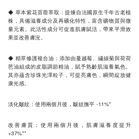
◆ 草本紫花苜蓿萃取：提煉自法國原生千年古老植
株，具備滋養成分及再礦化特性，富含礦物質與微
量元素。此活性成分可促進肌膚賦活，帶來平滑效
果並改善膚況。
◆ 精萃修護複合油：添加由蔓越莓、繡線菊與荷荷
芭油組成的皮脂調節精油，賦予熟齡肌滋養氣色。
其亦蘊含珍珠光澤粒子，可提亮膚色，瞬間綻放健
康光感。
淡化皺紋：使用兩個月後，皺紋撫平 -11%*
改善膚質：使用兩個月後，肌膚滋養度提升
+37%**