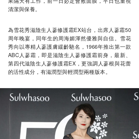
果隔天有工作，前一日必定會敷面膜，平日也重視
清潔與保養。
為雪花秀滋陰生人蔘修護霜EX站台，出席人蔘霜50
周年晚宴，同年生的周海媚渾然優雅與自信。雪花
秀向以專精人蔘護膚緩齡馳名，1966年推出第一款
ABC人蔘霜，即是滋陰生人蔘修護霜前身，最新、
第四代滋陰生人蔘修護霜EX，更強調人蔘根與花蕾
的活性成分，有滋潤型與輕潤型兩種版本。