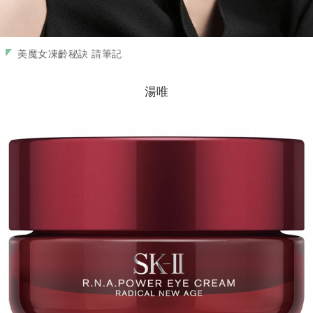
美魔女凍齡秘訣 請筆記
湯唯