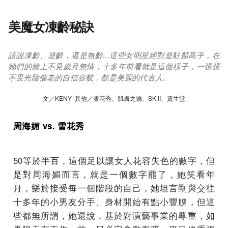
美魔女凍齡秘訣
該說凍齡、逆齡，還是無齡...這些女明星絕對是駐顏高手，在
她們的臉上不見歲月無情，十多年前看就是這個樣子，一張張
不畏光陰催老的自信容貌，都是美麗的代言人。
文／KENY 其他／雪花秀、肌膚之鑰、SK-II、資生堂
周海媚 vs. 雪花秀
50等於半百，這個足以讓女人花容失色的數字，但
是對周海媚而言，就是一個數字罷了，她笑看年
月，樂於接受每一個階段的自己，她坦言剛與交往
十多年的小男友分手、身材開始有點小豐腴，但這
些都無所謂，她還說，基於對演藝事業的尊重，如