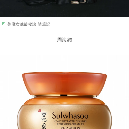
美魔女凍齡秘訣 請筆記
周海媚