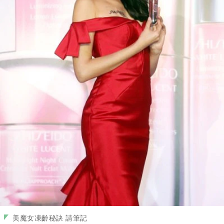
美魔女凍齡秘訣 請筆記