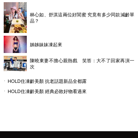
林心如、舒淇這兩位好閨蜜 究竟有多少同款減齡單
品？
姊姊妹妹凍起來
陳曉東妻不擔心親熱戲 笑答：大不了回家再演一
次
HOLD住凍齡美顏 抗老話題新品全都露
HOLD住凍齡美顏 經典必敗好物看過來