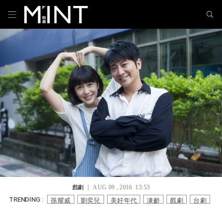
戲劇
｜ AUG 09 , 2016 13:53
孫耀威
劉奕兒
美好年代
凍齡
戲劇
台劇
TRENDING :