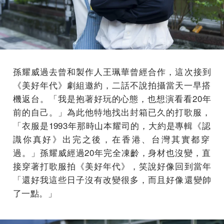
孫耀威過去曾和製作人王珮華曾經合作，這次接到
《
美好年代》劇組邀約，二話不說拍攝當天一早搭
機返台。「我是抱著好玩的心態，也想演看看2
0年
前的自己。」為此
他特地找出封箱已久的打歌服，
「衣服是1993年那時山本耀司的，
大約是專輯《認
識你真好》出完之後，在香港、
台灣其實都穿
過。」孫耀威經過20年完全凍齡，身材也沒變，
直
接穿著打歌服拍《美好年代》，笑說好像回到當年
「還好我這些日子沒有改變很多，而且好像還變帥
了一點。」