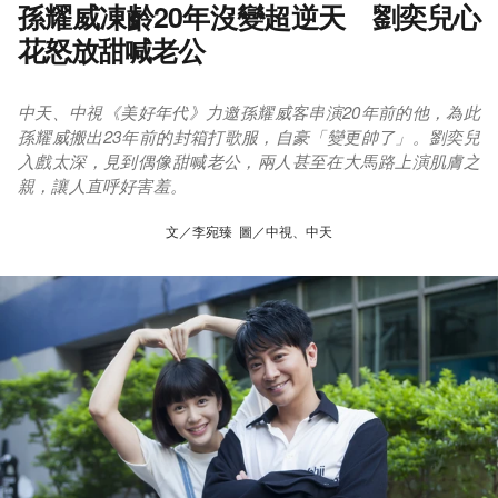
孫耀威凍齡20年沒變超逆天 劉奕兒心
花怒放甜喊老公
中天、中視《美好年代》力邀孫耀威客串演20年前的他，為此
孫耀威搬出23年前的封箱打歌服，自豪「變更帥了」。劉奕兒
入戲太深，見到偶像甜喊老公，兩人甚至在大馬路上演肌膚之
親，讓人直呼好害羞。
文／李宛臻 圖／中視、中天