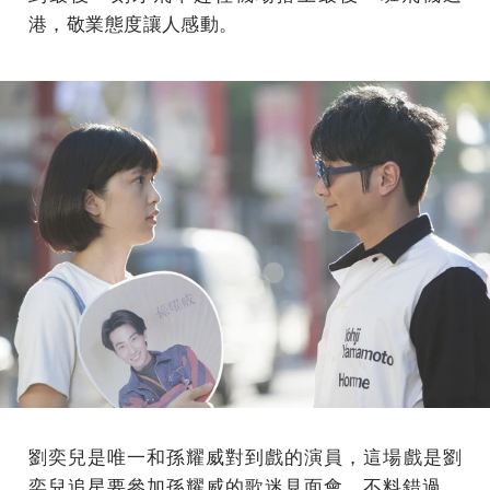
港，敬業態度
讓人感動。
劉奕兒是唯一和孫耀威對到戲的演員，這場戲是劉
奕兒追星要參加孫耀威的歌迷見面會，不料錯過，