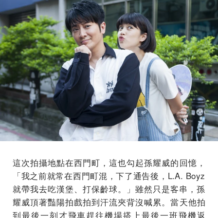
這次拍攝地點在西門町，這也勾起孫耀威的回憶，
「
我之前就常在西門町混，下了通告後，L.A. Boyz
就帶我去吃漢堡、打保齡球。」雖然只是客串，
孫
耀威頂著豔陽拍戲拍到汗流夾背沒喊累。當天他拍
到最後一刻才飛車趕往機場搭上最後一班飛機返