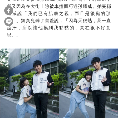
卻又因為在大街上險被車撞而巧遇孫耀威。拍完孫
耀威說「
我們已有肌膚之親，而且是很黏的那
種。」劉奕兒聽了害羞說，「
因為天很熱，我一直
流汗，所以讓他摸到我黏黏的，
實在很不好意
思。」